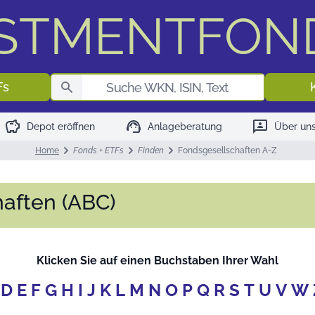
ESTMENTFON
Fondssuch
Fs
savings
support_agent
3p
Depot eröffnen
Anlageberatung
Über un
Home
Fonds + ETFs
Finden
Fondsgesellschaften A-Z
aften (ABC)
Klicken Sie auf einen Buchstaben Ihrer Wahl
D
E
F
G
H
I
J
K
L
M
N
O
P
Q
R
S
T
U
V
W