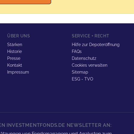
ÜBER UNS
SERVICE + RECHT
Stärken
Hilfe zur Depoteröffnung
Historie
FAQs
Presse
Datenschutz
Kontakt
Cookies verwalten
Impressum
Sitemap
ESG - TVO
REN INVESTMENTFONDS.DE NEWSLETTER AN:
nschätzungen von Fondsmanagern und Analysten zum