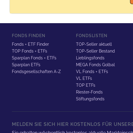
FONDS FINDEN
FONDSLISTEN
Fonds + ETF Finder
TOP-Seller aktuell
TOP Fonds + ETFs
TOP-Seller Bestand
Sparplan Fonds + ETFs
Lieblingsfonds
Sparplan ETFs
MEGA Fonds Golbal
Fondsgesellschaften A-Z
VL Fonds + ETFs
VL ETFs
TOP ETFs
Riester-Fonds
Stiftungsfonds
MELDEN SIE SICH HIER KOSTENLOS FÜR UNSE
Sie erhalten wöchentlich kostenlos aktuelle Marktei