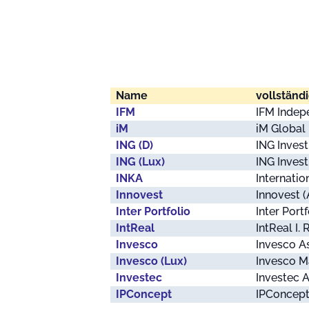
Name
vollständ
IFM
IFM Inde
iM
iM Global
ING (D)
ING Inve
ING (Lux)
ING Inves
INKA
Internati
Innovest
Innovest (
Inter Portfolio
Inter Port
IntReal
IntReal I.
Invesco
Invesco 
Invesco (Lux)
Invesco M
Investec
Investec 
IPConcept
IPConcept