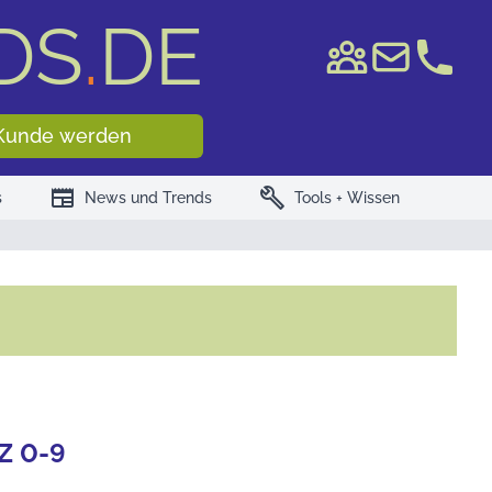
DS
.
DE
e WKN/ISIN
Kunde werden
newspaper
build
s
News und Trends
Tools + Wissen
Z
0-9