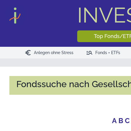
INV
Top Fonds/ET
euro
manage_search
Anlegen ohne Stress
Fonds + ETFs
Fondssuche nach Gesellsch
A
B
C