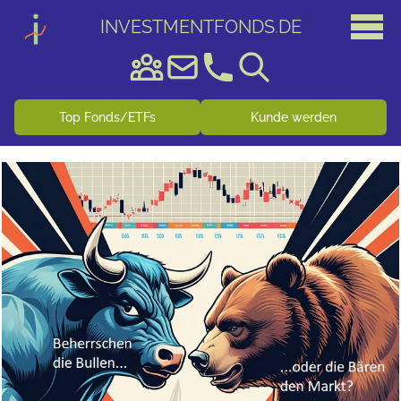
INVESTMENTFONDS
.
DE
Top Fonds/ETFs
Kunde werden