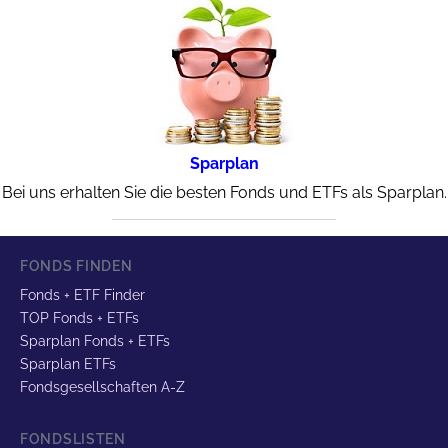
Sparplan
Bei uns erhalten Sie die besten Fonds und ETFs als Sparplan.
FONDS FINDEN
Fonds + ETF Finder
TOP Fonds + ETFs
Sparplan Fonds + ETFs
Sparplan ETFs
Fondsgesellschaften A-Z
FONDSLISTEN