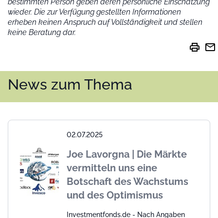
bestimmten Person geben deren persönliche Einschätzung
wieder.
Die zur Verfügung gestellten Informationen
erheben keinen Anspruch auf Vollständigkeit und stellen
keine Beratung dar.
print
mail
News zum Thema
02.07.2025
Joe Lavorgna | Die Märkte
vermitteln uns eine
Botschaft des Wachstums
und des Optimismus
Investmentfonds.de - Nach Angaben