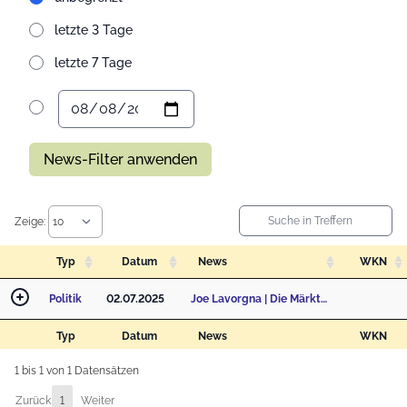
letzte 3 Tage
letzte 7 Tage
News-Filter anwenden
Zeige:
Typ
Datum
News
WKN
Politik
02.07.2025
Joe Lavorgna | Die Märkte vermitteln uns eine Botschaft des Wachstums und des Optimismus
Typ
Datum
News
WKN
1 bis 1 von 1 Datensätzen
Zurück
1
Weiter