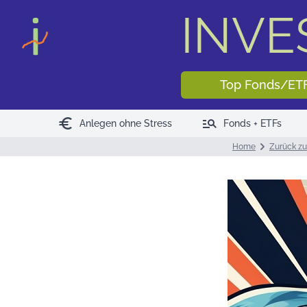
INV
Top Fonds/ET
euro
manage_search
Anlegen ohne Stress
Fonds + ETFs
Home
Zurück zu