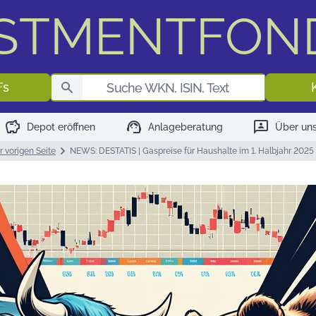
ESTMENTFON
Fondssuch
Fs
savings
support_agent
3p
Depot eröffnen
Anlageberatung
Über un
r vorigen Seite
NEWS: DESTATIS | Gaspreise für Haushalte im 1. Halbjahr 202