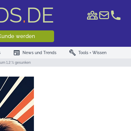
DS
.
DE
e WKN/ISIN
Kunde werden
newspaper
build
s
News und Trends
Tools + Wissen
5 um 1,2 % gesunken