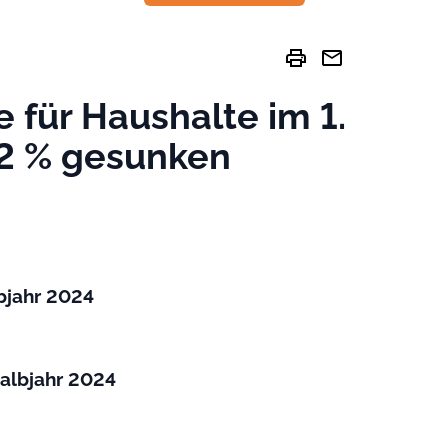
print
mail
 für Haushalte im 1.
,2 % gesunken
lbjahr 2024
Halbjahr 2024