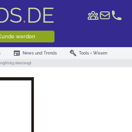
DS
.
DE
e WKN/ISIN
Kunde werden
newspaper
build
s
News und Trends
Tools + Wissen
gfristig überzeugt