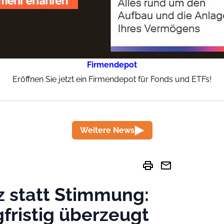
Firmendepot
Eröffnen Sie jetzt ein Firmendepot für Fonds und ETFs!
Weitere News
print
mail
 statt Stimmung:
fristig überzeugt