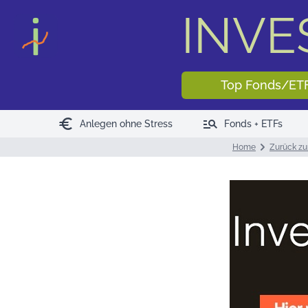
INV
Top Fonds/ET
euro
manage_search
Anlegen ohne Stress
Fonds + ETFs
Home
Zurück zur