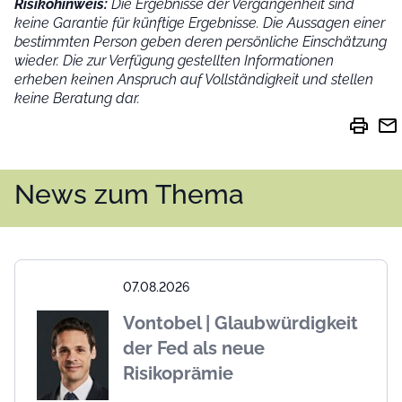
Risikohinweis:
Die Ergebnisse der Vergangenheit sind
keine Garantie für künftige Ergebnisse. Die Aussagen einer
bestimmten Person geben deren persönliche Einschätzung
wieder.
Die zur Verfügung gestellten Informationen
erheben keinen Anspruch auf Vollständigkeit und stellen
keine Beratung dar.
print
mail
News zum Thema
07.08.2026
Vontobel | Glaubwürdigkeit
der Fed als neue
Risikoprämie