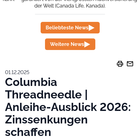
der Welt (Canada Life, Kanada).
Beliebteste News
Weitere News
print
mail
01.12.2025
Columbia
Threadneedle |
Anleihe-Ausblick 2026:
Zinssenkungen
schaffen