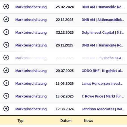
Markteinschätzung
25.02.2026
DNB AM I Humanoide Roboter: Teslas Wette auf die nächste industrielle Revolution
Markteinschätzung
22.12.2025
DNB AM | Aktienausblick: Europa und Nordics punkten mit industrieller Automatisierung
Markteinschätzung
02.12.2025
Dolphinvest Capital | 5.300 – das Maß aller Börsendinge
Markteinschätzung
26.11.2025
DNB AM | Humanoide Roboter vor dem Durchbruch: Warum sie schneller marktreif werden als erwartet
Markteinschätzung
27.08.2025
DNB AM | Physische KI-Agenten: Die nächste Automatisierungswelle
Markteinschätzung
29.07.2025
ODDO BHF | KI gehört als strukturelles Investmentthema in jede zukunftsgerichtete Anlagestrategie
Markteinschätzung
15.05.2025
Janus Henderson Investors: Humanoide Roboter - Chinas nächster industrieller Durchbruch?
Markteinschätzung
13.02.2025
T. Rowe Price | Markt für KI-Chips erreicht bis 2028 einen Gesamtwert von 500 Mrd. USD
Markteinschätzung
12.08.2024
Jennison Associates | Wachstum schlägt Value in einem moderaten Zinsumfeld
Typ
Datum
News