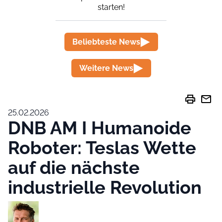
starten!
Beliebteste News
Weitere News
print
mail
25.02.2026
DNB AM I Humanoide
Roboter: Teslas Wette
auf die nächste
industrielle Revolution