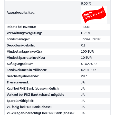
5,00 %
Ausgabeaufschlag:
Rabatt bei Invextra:
-100%
Verwaltungsvergütung:
0.25 %
Fondsmanager:
Tobias Tretter
Depotbankgebühr:
0.1
Mindestanlage InveXtra
100 EUR
MindestSparrate InveXtra
10 EUR
Auflegungsdatum
01.02.2010
Fondsvolumen in Millionen:
62,01 EUR
Geschäftsjahresende:
29.7
Thesaurierend:
JA
Kauf bei FNZ Bank (ebase) möglich:
JA
Verkauf bei FNZ Bank (ebase) möglich:
JA
Sparplanfähigkeit:
JA
VL-fähig bei FNZ Bank (ebase):
JA
VL-Zulagen-berechtigt bei FNZ Bank (ebase):
JA