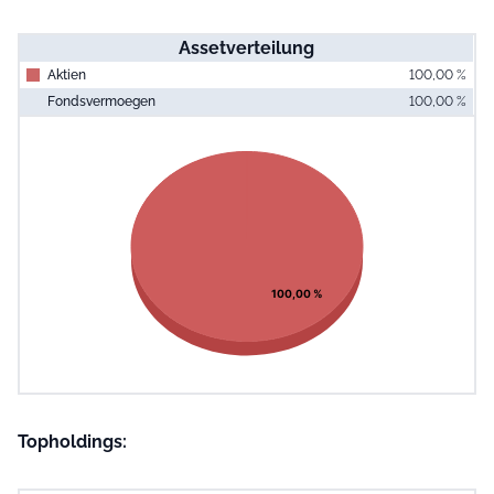
Assetverteilung
Aktien
100,00 %
Fondsvermoegen
100,00 %
End of interac
Chart
Pie chart with 1 slice.
View as data table, Chart
100,00 %
Topholdings: