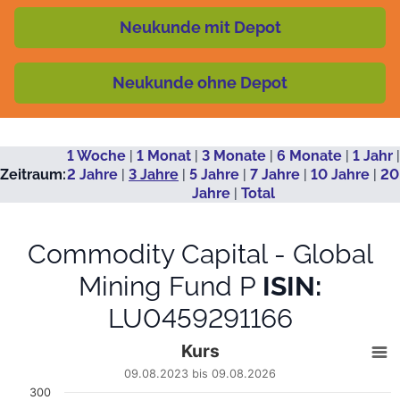
Neukunde mit Depot
Neukunde ohne Depot
1 Woche
|
1 Monat
|
3 Monate
|
6 Monate
|
1 Jahr
|
Zeitraum:
2 Jahre
|
3 Jahre
|
5 Jahre
|
7 Jahre
|
10 Jahre
|
20
Jahre
|
Total
Commodity Capital - Global
Mining Fund P
ISIN:
LU0459291166
Kurs
Kurs
Line chart with 723 data points.
09.08.2023 bis 09.08.2026
09.08.2023 bis 09.08.2026
300