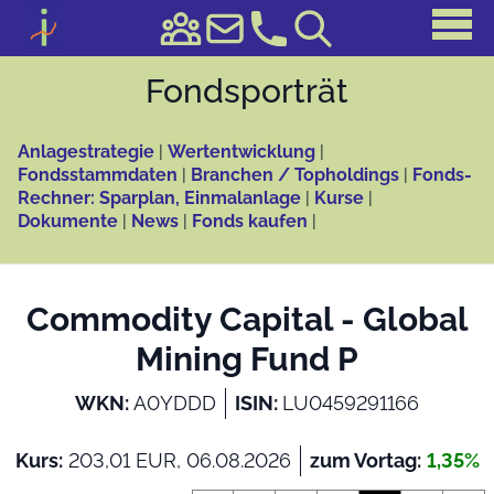
Fonds­porträt
Anlagestrategie
|
Wertentwicklung
|
Fondsstammdaten
|
Branchen / Topholdings
|
Fonds-
Rechner: Sparplan, Einmalanlage
|
Kurse
|
Dokumente
|
News
|
Fonds kaufen
|
Commodity Capital - Global
Mining Fund P
WKN:
A0YDDD
ISIN:
LU0459291166
Kurs:
203,01 EUR, 06.08.2026
zum Vortag:
1,35%