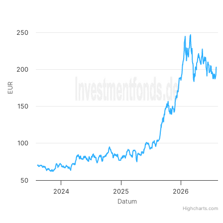
View as data table, Kurs
The chart has 1 X axis displaying Datum. Data ranges from
The chart has 1 Y axis displaying EUR. Data ranges from 62.05
250
200
EUR
150
100
50
2024
2025
2026
Datum
Highcharts.com
End of interactive chart.