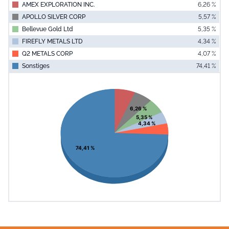
AMEX EXPLORATION INC.
6,26 %
APOLLO SILVER CORP
5,57 %
Bellevue Gold Ltd
5,35 %
FIREFLY METALS LTD
4,34 %
Q2 METALS CORP
4,07 %
Sonstiges
74,41 %
End of interac
Chart
Pie chart with 6 slices.
View as data table, Chart
6,26 %
5,35 %
4,34 %
74,41 %