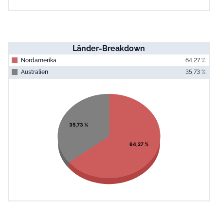
Länder-Breakdown
Nordamerika
64,27 %
Australien
35,73 %
End of interac
Chart
Pie chart with 2 slices.
View as data table, Chart
35,73 %
64,27 %