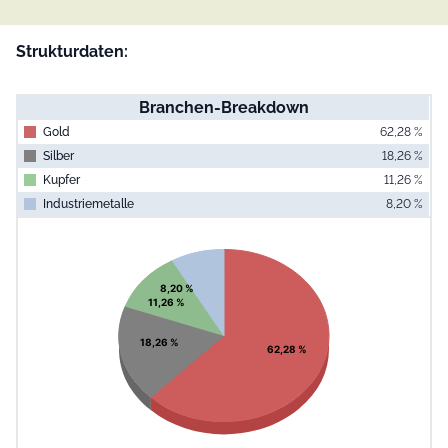
Strukturdaten:
Branchen-Breakdown
Gold
62,28 %
Silber
18,26 %
Kupfer
11,26 %
Industriemetalle
8,20 %
End of interac
Chart
Pie chart with 4 slices.
View as data table, Chart
8,20 %
11,26 %
18,26 %
62,28 %