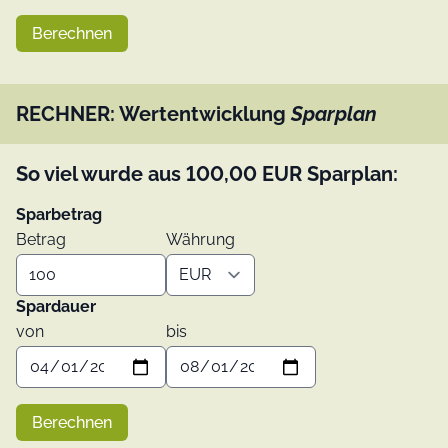
Berechnen
RECHNER: Wertentwicklung
Sparplan
So viel wurde aus
100,00
EUR
Sparplan:
Sparbetrag
Betrag
Währung
Spardauer
von
bis
Berechnen