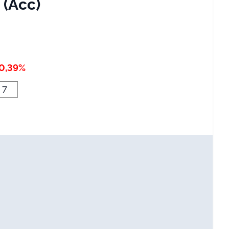
(Acc)
0,39%
7