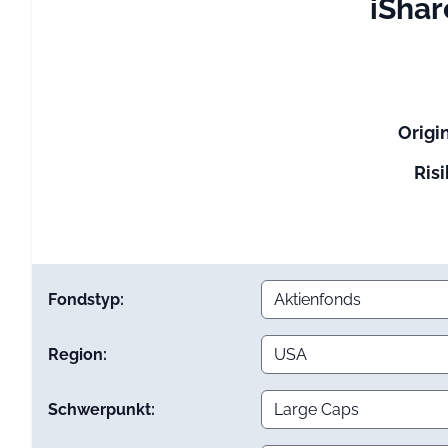
iSha
Origi
Risi
Fondstyp:
Region:
Schwerpunkt: