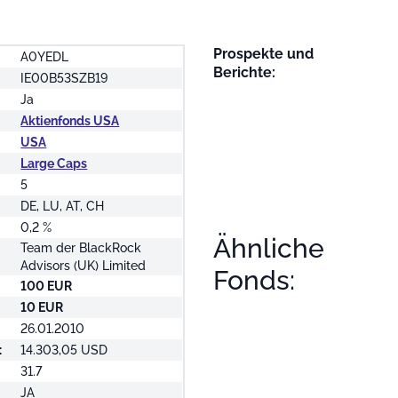
Prospekte und
A0YEDL
Berichte:
IE00B53SZB19
Ja
Aktienfonds USA
USA
Large Caps
5
DE, LU, AT, CH
0,2 %
Ähnliche
Team der BlackRock
Advisors (UK) Limited
Fonds:
100 EUR
10 EUR
26.01.2010
:
14.303,05 USD
31.7
JA