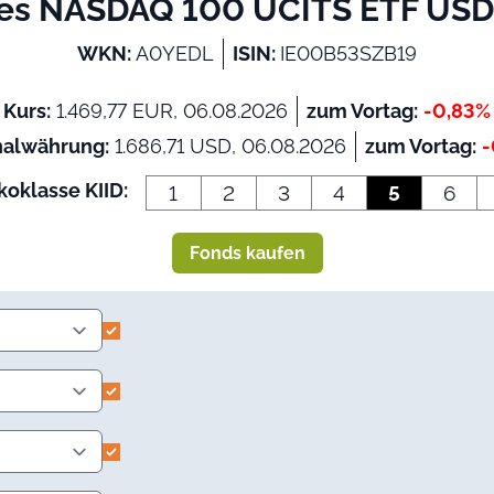
res NASDAQ 100 UCITS ETF USD 
WKN:
A0YEDL
ISIN:
IE00B53SZB19
Kurs:
1.469,77 EUR, 06.08.2026
zum Vortag:
-0,83%
nalwährung:
1.686,71 USD, 06.08.2026
zum Vortag:
-
koklasse KIID:
1
2
3
4
5
6
Fonds kaufen