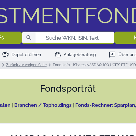
ESTMENTFON
Fondssuch
Fs
savings
support_agent
3p
Depot eröffnen
Anlageberatung
Über un
Zurück zur vorigen Seite
Fondsinfo - iShares NASDAQ 100 UCITS ETF USD 
Fonds­porträt
aten
|
Branchen / Topholdings
|
Fonds-Rechner: Sparplan