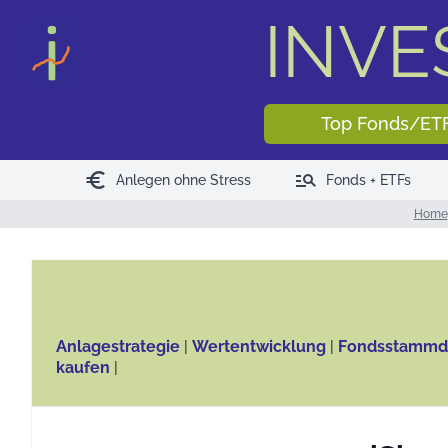
INV
Top Fonds/ET
euro
manage_search
Anlegen ohne Stress
Fonds + ETFs
Home
Anlagestrategie
|
Wertentwicklung
|
Fondsstammd
kaufen
|