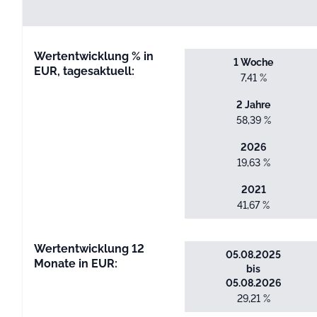
Wertentwicklung % in
1 Woche
EUR, tagesaktuell:
7,41 %
2 Jahre
58,39 %
2026
19,63 %
2021
41,67 %
Wertentwicklung 12
05.08.2025
Monate in EUR:
bis
05.08.2026
29,21 %