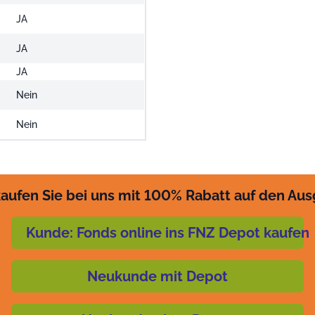
JA
JA
JA
Nein
i
Nein
aufen Sie bei uns mit 100% Rabatt auf den Au
Kunde: Fonds online ins FNZ Depot kaufen
Neukunde mit Depot