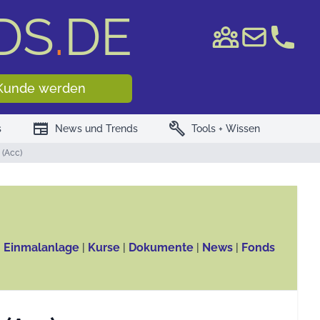
DS
.
DE
e WKN/ISIN
Kunde werden
newspaper
build
s
News und Trends
Tools + Wissen
(Acc)
, Einmalanlage
|
Kurse
|
Dokumente
|
News
|
Fonds