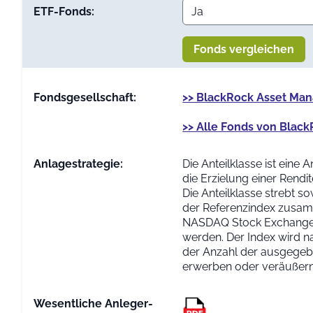
ETF-Fonds:
Fonds vergleichen
Fondsgesellschaft:
>> BlackRock Asset Ma
>> Alle Fonds von Bla
Anlage­strategie:
Die Anteilklasse ist ein
die Erzielung einer Rend
Die Anteilklasse strebt s
der Referenzindex zusamm
NASDAQ Stock Exchange bö
werden. Der Index wird na
der Anzahl der ausgegebe
erwerben oder veräußern
Wesentliche Anleger­