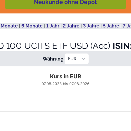
Neukunde ohne Depot
 Monate
|
6 Monate
|
1 Jahr
|
2 Jahre
|
3 Jahre
|
5 Jahre
|
7 J
Q 100 UCITS ETF USD (Acc)
ISIN
Währung:
Kurs in EUR
07.08.2023 bis 07.08.2026
 from 2023-08-08 00:00:00 to 2026-08-06 00:00:00.
 761.90702 to 1525.97859.