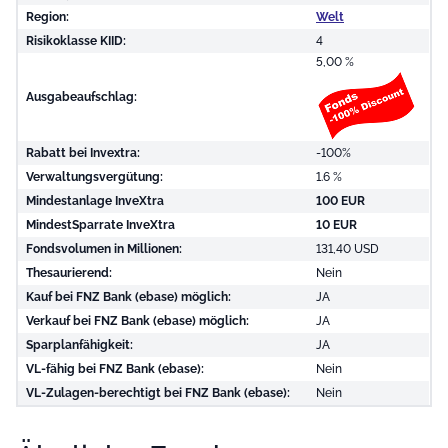
Region:
Welt
Risikoklasse KIID:
4
5,00 %
Ausgabeaufschlag:
Rabatt bei Invextra:
-100%
Verwaltungsvergütung:
1.6 %
Mindestanlage InveXtra
100 EUR
MindestSparrate InveXtra
10 EUR
Fondsvolumen in Millionen:
131,40 USD
Thesaurierend:
Nein
Kauf bei FNZ Bank (ebase) möglich:
JA
Verkauf bei FNZ Bank (ebase) möglich:
JA
Sparplanfähigkeit:
JA
VL-fähig bei FNZ Bank (ebase):
Nein
VL-Zulagen-berechtigt bei FNZ Bank (ebase):
Nein