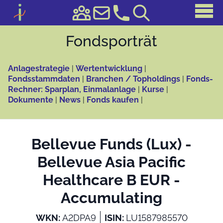
Fonds­porträt
Anlagestrategie
|
Wertentwicklung
|
Fondsstammdaten
|
Branchen / Topholdings
|
Fonds-
Rechner: Sparplan, Einmalanlage
|
Kurse
|
Dokumente
|
News
|
Fonds kaufen
|
Bellevue Funds (Lux) -
Bellevue Asia Pacific
Healthcare B EUR -
Accumulating
WKN:
A2DPA9
ISIN:
LU1587985570