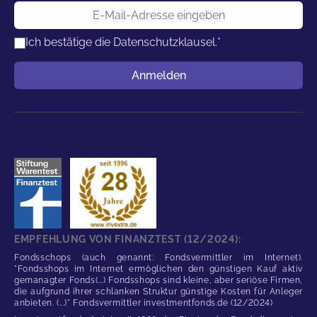
E-Mail-Adresse
Ich bestätige die
Datenschutzklausel.
*
Benutzername
Anmelden
EMPFEHLUNG VON FINANZTEST (12/2024):
Fondsschops (auch genannt: Fondsvermittler im Internet).
"Fondsshops im Internet ermöglichen den günstigen Kauf aktiv
gemanagter Fonds(...) Fondsshops sind kleine, aber seriöse Firmen,
die aufgrund ihrer schlanken Struktur günstige Kosten für Anleger
anbieten. (...)" Fondsvermittler investmentfonds.de (12/2024)