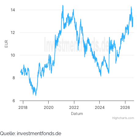
The chart has 1 Y axis displaying EUR. Data ranges from 6.44
14
12
EUR
10
8
6
2018
2020
2022
2024
2026
Datum
Highcharts.com
End of interactive chart.
Quelle: investmentfonds.de