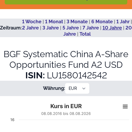
1 Woche
|
1 Monat
|
3 Monate
|
6 Monate
|
1 Jahr
|
Zeitraum:
2 Jahre
|
3 Jahre
|
5 Jahre
|
7 Jahre
|
10 Jahre
|
20
Jahre
|
Total
BGF Systematic China A-Share
Opportunities Fund A2 USD
ISIN:
LU1580142542
Währung:
Kurs in EUR
Kurs in EUR
Line chart with 1863 data points.
08.08.2016 bis 08.08.2026
08.08.2016 bis 08.08.2026
16
View as data table, Kurs in EUR
The chart has 1 X axis displaying Datum. Data ranges from