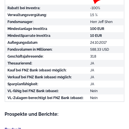
Rabatt bei Invextra:
-100%
Verwaltungsvergütung:
1.5 %
Fondsmanager:
Herr Jeff Shen
Mindestanlage InveXtra
100 EUR
MindestSparrate InveXtra
10 EUR
Auflegungsdatum
24.10.2017
Fondsvolumen in Millionen:
588,33 USD
Geschäftsjahresende:
31.8
Thesaurierend:
JA
Kauf bei FNZ Bank (ebase) möglich:
JA
Verkauf bei FNZ Bank (ebase) möglich:
JA
Sparplanfähigkeit:
JA
VL-fähig bei FNZ Bank (ebase):
Nein
VL-Zulagen-berechtigt bei FNZ Bank (ebase):
Nein
Prospekte und Berichte: