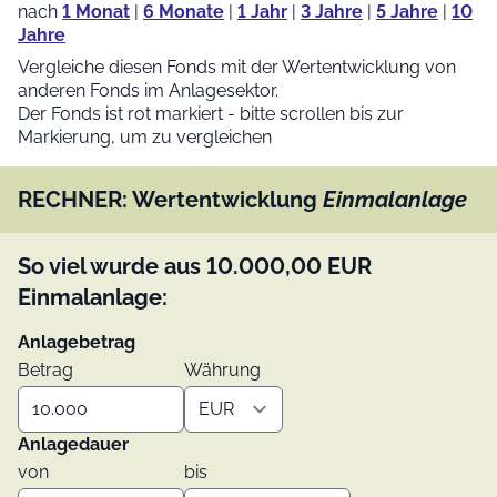
nach
1 Monat
|
6 Monate
|
1 Jahr
|
3 Jahre
|
5 Jahre
|
10
Jahre
Vergleiche diesen Fonds mit der Wertentwicklung von
anderen Fonds im Anlagesektor.
Der Fonds ist rot markiert - bitte scrollen bis zur
Markierung, um zu vergleichen
RECHNER: Wertentwicklung
Einmalanlage
So viel wurde aus
10.000,00
EUR
Einmalanlage:
Anlagebetrag
Betrag
Währung
Anlagedauer
von
bis