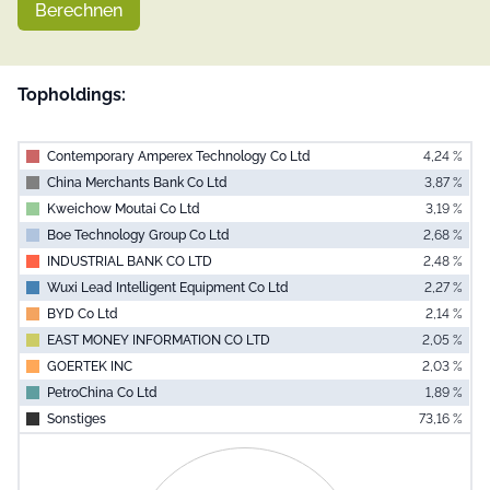
Berechnen
Topholdings:
Contemporary Amperex Technology Co Ltd
4,24 %
China Merchants Bank Co Ltd
3,87 %
Kweichow Moutai Co Ltd
3,19 %
Boe Technology Group Co Ltd
2,68 %
INDUSTRIAL BANK CO LTD
2,48 %
Wuxi Lead Intelligent Equipment Co Ltd
2,27 %
BYD Co Ltd
2,14 %
EAST MONEY INFORMATION CO LTD
2,05 %
GOERTEK INC
2,03 %
PetroChina Co Ltd
1,89 %
Sonstiges
73,16 %
End of interac
Chart
Pie chart with 0 slices.