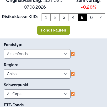
Originalwährung:
15,31 USD,
zum Vortag:
07.08.2026
-0,20%
Risikoklasse KIID:
1
2
3
4
5
6
7
Fonds kaufen
Fondstyp:
Region:
Schwerpunkt:
ETF-Fonds: