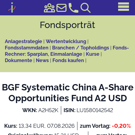
Fonds­porträt
Anlagestrategie
|
Wertentwicklung
|
Fondsstammdaten
|
Branchen / Topholdings
|
Fonds-
Rechner: Sparplan, Einmalanlage
|
Kurse
|
Dokumente
|
News
|
Fonds kaufen
|
BGF Systematic China A-Share
Opportunities Fund A2 USD
WKN:
A2H52K
ISIN:
LU1580142542
Kurs:
13,34 EUR, 07.08.2026
zum Vortag:
-0,20%