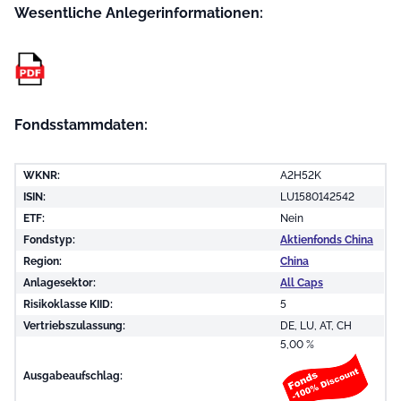
Wesentliche Anleger­informationen:
Fondsstammdaten:
WKNR:
A2H52K
ISIN:
LU1580142542
ETF:
Nein
Fondstyp:
Aktienfonds China
Region:
China
Anlagesektor:
All Caps
Risikoklasse KIID:
5
Vertriebszulassung:
DE, LU, AT, CH
5,00 %
Ausgabeaufschlag: