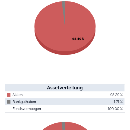
Pie chart with 3 slices.
View as data table, Chart
98,40 %
Assetverteilung
Aktien
98,29 %
Bankguthaben
1,71 %
Fondsvermoegen
100,00 %
End of interac
Chart
Pie chart with 2 slices.