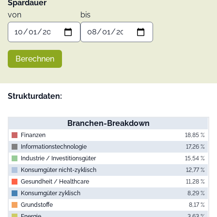
Spardauer
von
bis
Berechnen
Strukturdaten:
Branchen-Breakdown
Finanzen
18,85 %
Informationstechnologie
17,26 %
Industrie / Investitionsgüter
15,54 %
Konsumgüter nicht-zyklisch
12,77 %
Gesundheit / Healthcare
11,28 %
Konsumgüter zyklisch
8,29 %
Grundstoffe
8,17 %
Energie
3,63 %