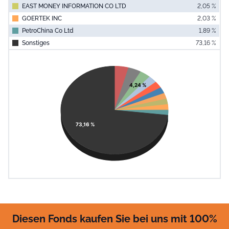
EAST MONEY INFORMATION CO LTD
2,05 %
GOERTEK INC
2,03 %
PetroChina Co Ltd
1,89 %
Sonstiges
73,16 %
End of interac
Chart
Pie chart with 11 slices.
View as data table, Chart
4,24 %
73,16 %
Diesen Fonds kaufen Sie bei uns mit 100%