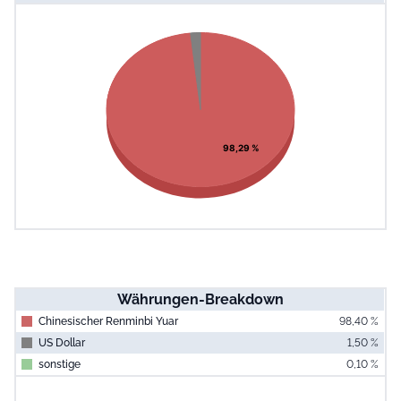
End of interac
Chart
Pie chart with 2 slices.
View as data table, Chart
98,29 %
Währungen-Breakdown
Chinesischer Renminbi Yuar
98,40 %
US Dollar
1,50 %
sonstige
0,10 %
End of interac
Chart