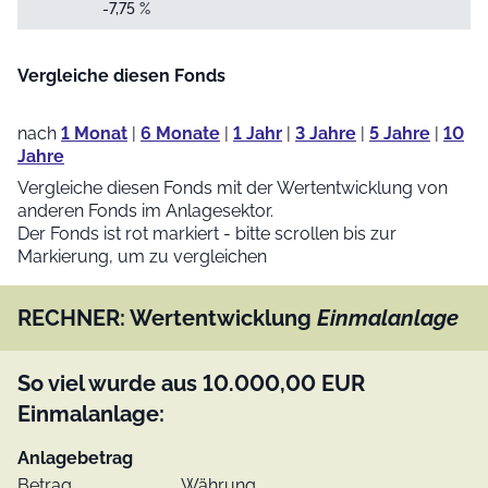
-7,75 %
Vergleiche diesen Fonds
nach
1 Monat
|
6 Monate
|
1 Jahr
|
3 Jahre
|
5 Jahre
|
10
Jahre
Vergleiche diesen Fonds mit der Wertentwicklung von
anderen Fonds im Anlagesektor.
Der Fonds ist rot markiert - bitte scrollen bis zur
Markierung, um zu vergleichen
RECHNER: Wertentwicklung
Einmalanlage
So viel wurde aus
10.000,00
EUR
Einmalanlage:
Anlagebetrag
Betrag
Währung