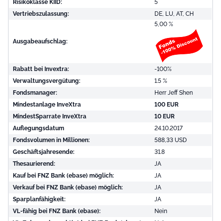
Risikoklasse KIID:
5
Vertriebszulassung:
DE, LU, AT, CH
5,00 %
Ausgabeaufschlag:
Rabatt bei Invextra:
-100%
Verwaltungsvergütung:
1.5 %
Fondsmanager:
Herr Jeff Shen
Mindestanlage InveXtra
100 EUR
MindestSparrate InveXtra
10 EUR
Auflegungsdatum
24.10.2017
Fondsvolumen in Millionen:
588,33 USD
Geschäftsjahresende:
31.8
Thesaurierend:
JA
Kauf bei FNZ Bank (ebase) möglich:
JA
Verkauf bei FNZ Bank (ebase) möglich:
JA
Sparplanfähigkeit:
JA
VL-fähig bei FNZ Bank (ebase):
Nein