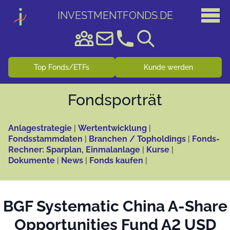
INVESTMENTFONDS
.
DE
Top Fonds/ETFs
Kunde werden
Fonds­porträt
Anlagestrategie
|
Wertentwicklung
|
Fondsstammdaten
|
Branchen / Topholdings
|
Fonds-
Rechner: Sparplan, Einmalanlage
|
Kurse
|
Dokumente
|
News
|
Fonds kaufen
|
BGF Systematic China A-Share
Opportunities Fund A2 USD