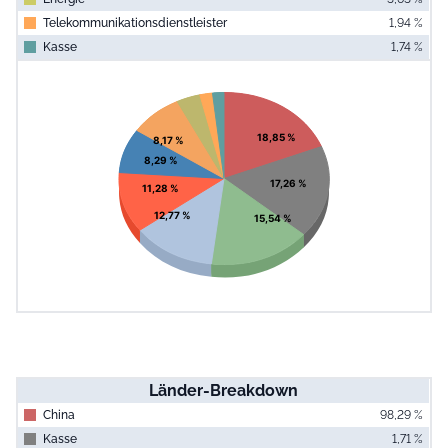
Telekommunikationsdienstleister
1,94 %
Kasse
1,74 %
End of interac
Chart
Pie chart with 10 slices.
View as data table, Chart
18,85 %
8,17 %
8,29 %
17,26 %
11,28 %
12,77 %
15,54 %
Länder-Breakdown
China
98,29 %
Kasse
1,71 %