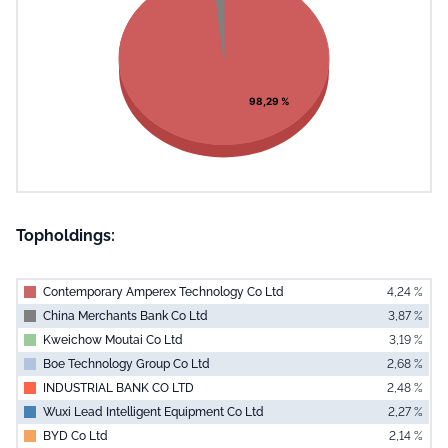
View as data table, Chart
98,29 %
Topholdings:
Contemporary Amperex Technology Co Ltd
4,24 %
China Merchants Bank Co Ltd
3,87 %
Kweichow Moutai Co Ltd
3,19 %
Boe Technology Group Co Ltd
2,68 %
INDUSTRIAL BANK CO LTD
2,48 %
Wuxi Lead Intelligent Equipment Co Ltd
2,27 %
BYD Co Ltd
2,14 %