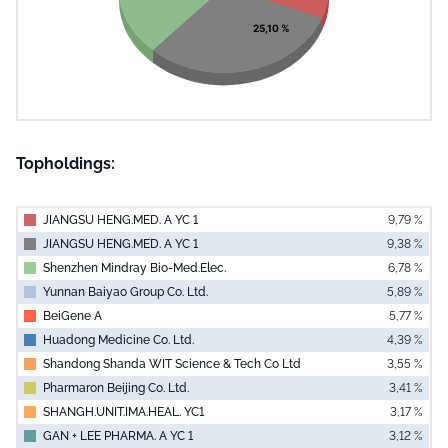
25,10 %
Topholdings:
JIANGSU HENG.MED. A YC 1
9,79 %
JIANGSU HENG.MED. A YC 1
9,38 %
Shenzhen Mindray Bio-Med.Elec.
6,78 %
Yunnan Baiyao Group Co. Ltd.
5,89 %
BeiGene A
5,77 %
Huadong Medicine Co. Ltd.
4,39 %
Shandong Shanda WIT Science & Tech Co Ltd
3,55 %
Pharmaron Beijing Co. Ltd.
3,41 %
SHANGH.UNIT.IMA.HEAL. YC1
3,17 %
GAN + LEE PHARMA. A YC 1
3,12 %