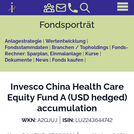
Fonds­porträt
Anlagestrategie
|
Wertentwicklung
|
Fondsstammdaten
|
Branchen / Topholdings
|
Fonds-
Rechner: Sparplan, Einmalanlage
|
Kurse
|
Dokumente
|
News
|
Fonds kaufen
|
Invesco China Health Care
Equity Fund A (USD hedged)
accumulation
WKN:
A2QJUJ
ISIN:
LU2243644742