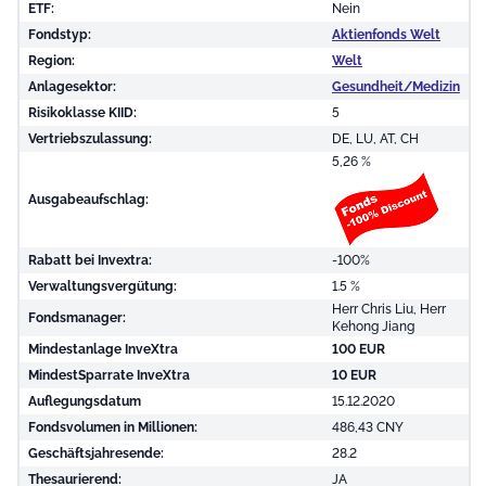
ETF:
Nein
Fondstyp:
Aktienfonds Welt
Region:
Welt
Anlagesektor:
Gesundheit/Medizin
Risikoklasse KIID:
5
Vertriebszulassung:
DE, LU, AT, CH
5,26 %
Ausgabeaufschlag:
Rabatt bei Invextra:
-100%
Verwaltungsvergütung:
1.5 %
Herr Chris Liu, Herr
Fondsmanager:
Kehong Jiang
Mindestanlage InveXtra
100 EUR
MindestSparrate InveXtra
10 EUR
Auflegungsdatum
15.12.2020
Fondsvolumen in Millionen:
486,43 CNY
Geschäftsjahresende:
28.2
Thesaurierend:
JA