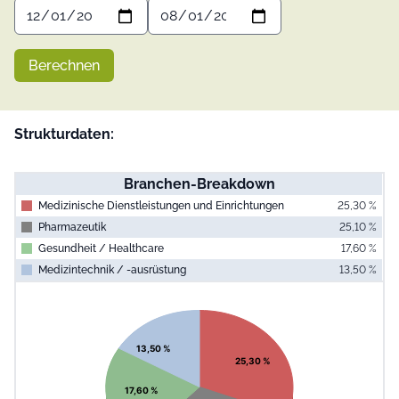
Berechnen
Strukturdaten:
Branchen-Breakdown
Medizinische Dienstleistungen und Einrichtungen
25,30 %
Pharmazeutik
25,10 %
Gesundheit / Healthcare
17,60 %
Medizintechnik / -ausrüstung
13,50 %
End of interac
Chart
Pie chart with 4 slices.
View as data table, Chart
13,50 %
25,30 %
17,60 %