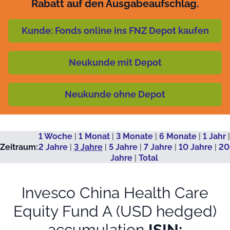
Rabatt auf den Ausgabeaufschlag.
Kunde: Fonds online ins FNZ Depot kaufen
Neukunde mit Depot
Neukunde ohne Depot
1 Woche
|
1 Monat
|
3 Monate
|
6 Monate
|
1 Jahr
|
Zeitraum:
2 Jahre
|
3 Jahre
|
5 Jahre
|
7 Jahre
|
10 Jahre
|
20
Jahre
|
Total
Invesco China Health Care
Equity Fund A (USD hedged)
accumulation
ISIN: