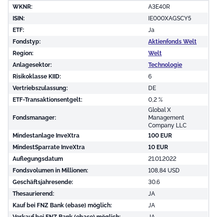
WKNR:
A3E40R
ISIN:
IE000XAGSCY5
ETF:
Ja
Fondstyp:
Aktienfonds Welt
Region:
Welt
Anlagesektor:
Technologie
Risikoklasse KIID:
6
Vertriebszulassung:
DE
ETF-Transaktionsentgelt:
0,2 %
Global X
Fondsmanager:
Management
Company LLC
Mindestanlage InveXtra
100 EUR
MindestSparrate InveXtra
10 EUR
Auflegungsdatum
21.01.2022
Fondsvolumen in Millionen:
108,84 USD
Geschäftsjahresende:
30.6
Thesaurierend:
JA
Kauf bei FNZ Bank (ebase) möglich:
JA
Verkauf bei FNZ Bank (ebase) möglich:
JA