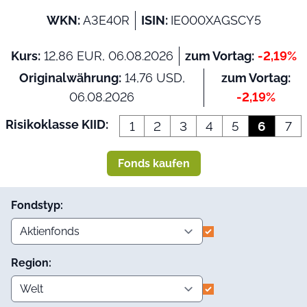
WKN:
A3E40R
ISIN:
IE000XAGSCY5
Kurs:
12,86 EUR, 06.08.2026
zum Vortag:
-2,19%
Originalwährung:
14,76 USD,
zum Vortag:
06.08.2026
-2,19%
Risikoklasse KIID:
1
2
3
4
5
6
7
Fonds kaufen
Fondstyp:
Region: