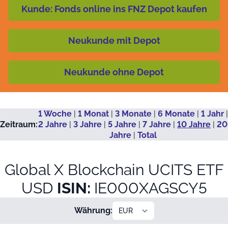
Kunde: Fonds online ins FNZ Depot kaufen
Neukunde mit Depot
Neukunde ohne Depot
1 Woche
|
1 Monat
|
3 Monate
|
6 Monate
|
1 Jahr
|
Zeitraum:
2 Jahre
|
3 Jahre
|
5 Jahre
|
7 Jahre
|
10 Jahre
|
20
Jahre
|
Total
Global X Blockchain UCITS ETF
USD
ISIN:
IE000XAGSCY5
Währung: