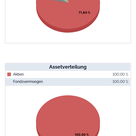
71,80 %
Assetverteilung
Aktien
100,00 %
Fondsvermoegen
100,00 %
End of interac
Chart
Pie chart with 1 slice.
View as data table, Chart
100,00 %