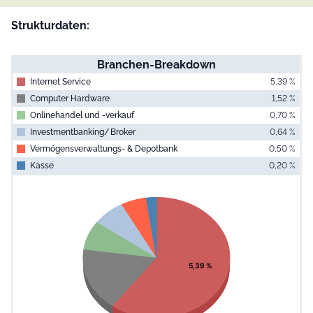
Strukturdaten:
Branchen-Breakdown
Internet Service
5,39 %
Computer Hardware
1,52 %
Onlinehandel und -verkauf
0,70 %
Investmentbanking/ Broker
0,64 %
Vermögensverwaltungs- & Depotbank
0,50 %
Kasse
0,20 %
End of interac
Chart
Pie chart with 6 slices.
View as data table, Chart
5,39 %