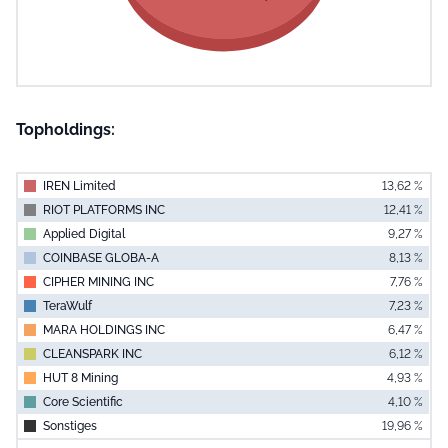
Topholdings:
IREN Limited
13,62 %
RIOT PLATFORMS INC
12,41 %
Applied Digital
9,27 %
COINBASE GLOBA-A
8,13 %
CIPHER MINING INC
7,76 %
TeraWulf
7,23 %
MARA HOLDINGS INC
6,47 %
CLEANSPARK INC
6,12 %
HUT 8 Mining
4,93 %
Core Scientific
4,10 %
Sonstiges
19,96 %
End of interac