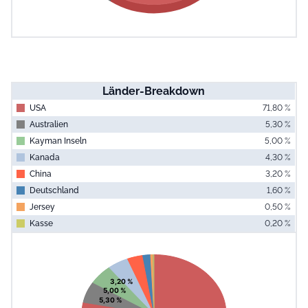
Länder-Breakdown
USA
71,80 %
Australien
5,30 %
Kayman Inseln
5,00 %
Kanada
4,30 %
China
3,20 %
Deutschland
1,60 %
Jersey
0,50 %
Kasse
0,20 %
End of interac
Chart
Pie chart with 8 slices.
View as data table, Chart
3,20 %
5,00 %
5,30 %