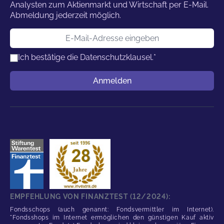
Analysten zum Aktienmarkt und Wirtschaft per E-Mail.
Abmeldung jederzeit möglich.
E-Mail-Adresse
Ich bestätige die
Datenschutzklausel.
*
Benutzername
Anmelden
EMPFEHLUNG VON FINANZTEST (12/2024):
Fondsschops (auch genannt: Fondsvermittler im Internet).
"Fondsshops im Internet ermöglichen den günstigen Kauf aktiv