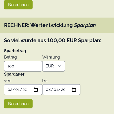
Berechnen
RECHNER: Wertentwicklung
Sparplan
So viel wurde aus
100,00
EUR
Sparplan:
Sparbetrag
Betrag
Währung
Spardauer
von
bis
Berechnen