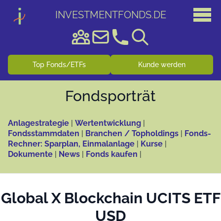
INVESTMENTFONDS
.
DE
Top Fonds/ETFs
Kunde werden
Fonds­porträt
Anlagestrategie
|
Wertentwicklung
|
Fondsstammdaten
|
Branchen / Topholdings
|
Fonds-
Rechner: Sparplan, Einmalanlage
|
Kurse
|
Dokumente
|
News
|
Fonds kaufen
|
Global X Blockchain UCITS ETF
USD