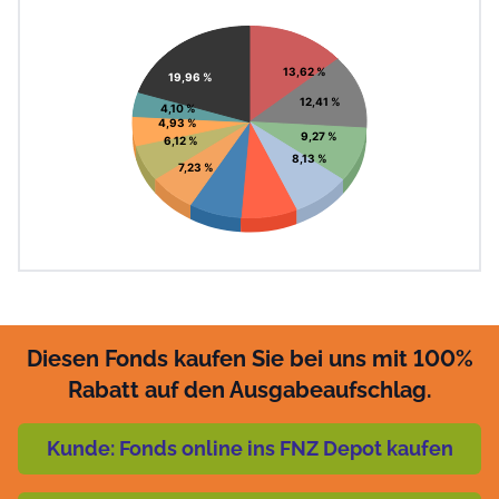
Chart
Pie chart with 11 slices.
View as data table, Chart
13,62 %
19,96 %
12,41 %
4,10 %
4,93 %
9,27 %
6,12 %
8,13 %
7,23 %
Diesen Fonds kaufen Sie bei uns mit 100%
Rabatt auf den Ausgabeaufschlag.
Kunde: Fonds online ins FNZ Depot kaufen