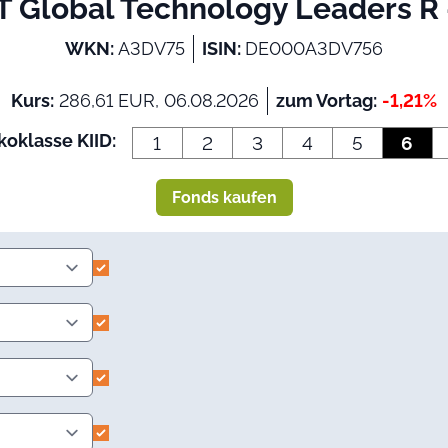
T Global Technology Leaders R -
WKN:
A3DV75
ISIN:
DE000A3DV756
Kurs:
286,61 EUR, 06.08.2026
zum Vortag:
-1,21%
koklasse KIID:
1
2
3
4
5
6
Fonds kaufen