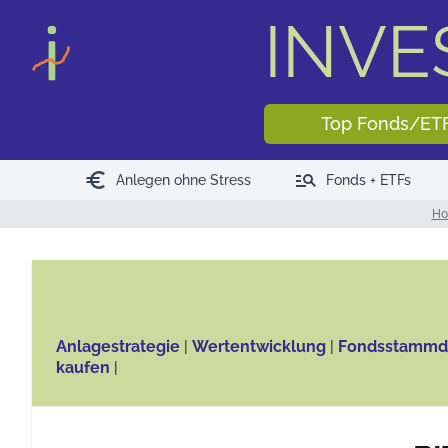
INV
Top Fonds/ET
euro
manage_search
Anlegen ohne Stress
Fonds + ETFs
H
Anlagestrategie
|
Wertentwicklung
|
Fondsstammd
kaufen
|