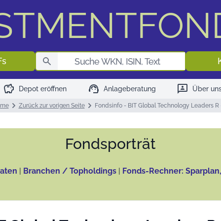
ESTMENTFON
Fondssuch
Fs
savings
support_agent
3p
Depot eröffnen
Anlageberatung
Über un
ome
Zurück zur vorigen Seite
Fondsinfo - BIT Global Technology Leaders R -
Fonds­porträt
aten
|
Branchen / Topholdings
|
Fonds-Rechner: Sparplan