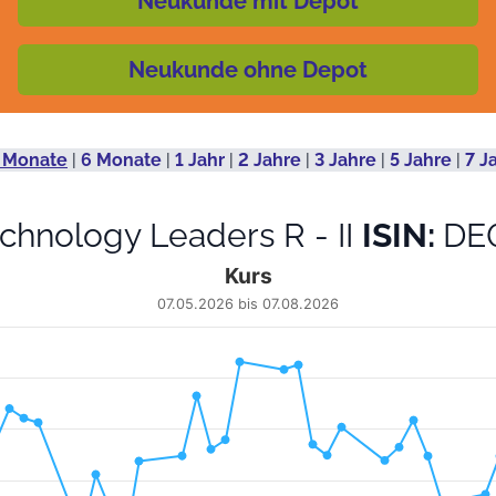
Neukunde mit Depot
Neukunde ohne Depot
 Monate
|
6 Monate
|
1 Jahr
|
2 Jahre
|
3 Jahre
|
5 Jahre
|
7 J
echnology Leaders R - II
ISIN:
DE
Kurs
07.05.2026 bis 07.08.2026
 from 2026-05-08 00:00:00 to 2026-08-06 00:00:00.
65.61 to 333.14.