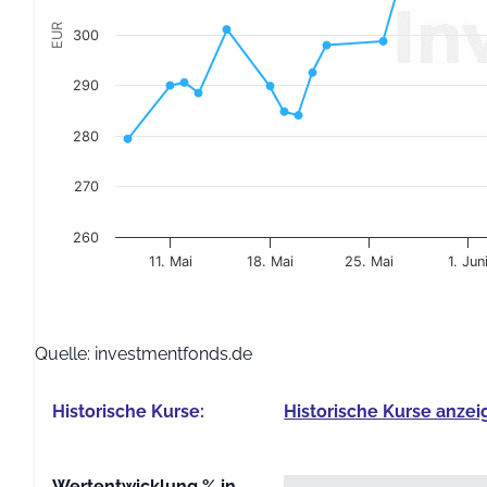
EUR
300
290
280
270
260
11. Mai
18. Mai
25. Mai
1. Jun
End of interactive chart.
Quelle: investmentfonds.de
Historische Kurse:
Historische Kurse anzei
Wertentwicklung % in