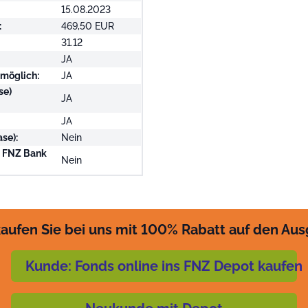
15.08.2023
:
469,50 EUR
31.12
JA
 möglich:
JA
se)
JA
JA
se):
Nein
i FNZ Bank
Nein
aufen Sie bei uns mit 100% Rabatt auf den Au
Kunde: Fonds online ins FNZ Depot kaufen