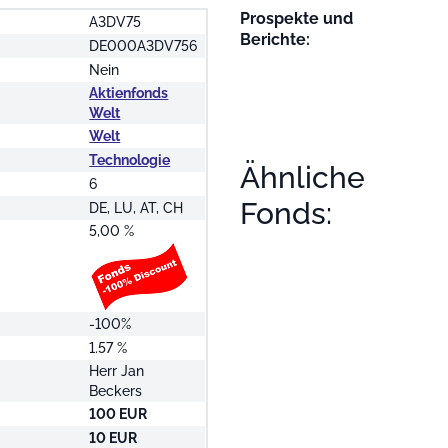
Prospekte und
A3DV75
Berichte:
DE000A3DV756
Nein
Aktienfonds
Welt
Welt
Technologie
Ähnliche
6
Fonds:
DE, LU, AT, CH
5,00 %
-100%
1.57 %
Herr Jan
Beckers
100 EUR
10 EUR