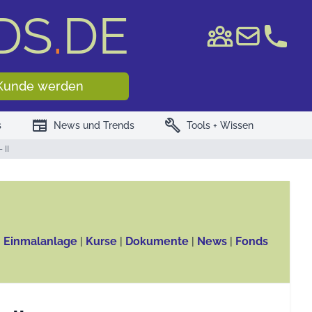
DS
.
DE
e WKN/ISIN
Kunde werden
newspaper
build
s
News und Trends
Tools + Wissen
 II
, Einmalanlage
|
Kurse
|
Dokumente
|
News
|
Fonds