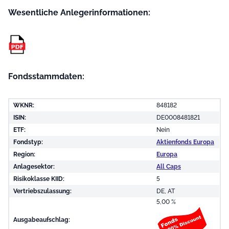
Wesentliche Anleger­informationen:
Fondsstammdaten:
WKNR:
848182
ISIN:
DE0008481821
ETF:
Nein
Fondstyp:
Aktienfonds Europa
Region:
Europa
Anlagesektor:
All Caps
Risikoklasse KIID:
5
Vertriebszulassung:
DE, AT
5,00 %
Ausgabeaufschlag: