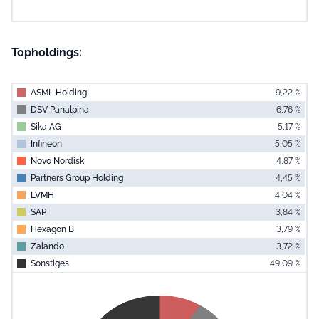
Topholdings:
ASML Holding
9,22 %
DSV Panalpina
6,76 %
Sika AG
5,17 %
Infineon
5,05 %
Novo Nordisk
4,87 %
Partners Group Holding
4,45 %
LVMH
4,04 %
SAP
3,84 %
Hexagon B
3,79 %
Zalando
3,72 %
Sonstiges
49,09 %
End of interac
Chart
Pie chart with 11 slices.
View as data table, Chart