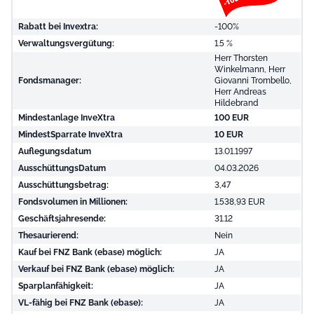
Rabatt bei Invextra:
-100%
Verwaltungsvergütung:
1.5 %
Herr Thorsten
Winkelmann, Herr
Fondsmanager:
Giovanni Trombello,
Herr Andreas
Hildebrand
Mindestanlage InveXtra
100 EUR
MindestSparrate InveXtra
10 EUR
Auflegungsdatum
13.01.1997
AusschüttungsDatum
04.03.2026
Ausschüttungsbetrag:
3,47
Fondsvolumen in Millionen:
1.538,93 EUR
Geschäftsjahresende:
31.12
Thesaurierend:
Nein
Kauf bei FNZ Bank (ebase) möglich:
JA
Verkauf bei FNZ Bank (ebase) möglich:
JA
Sparplanfähigkeit:
JA
VL-fähig bei FNZ Bank (ebase):
JA