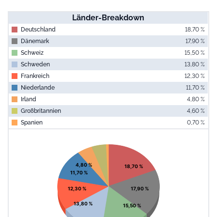
Länder-Breakdown
Deutschland
18,70 %
Dänemark
17,90 %
Schweiz
15,50 %
Schweden
13,80 %
Frankreich
12,30 %
Niederlande
11,70 %
Irland
4,80 %
Großbritannien
4,60 %
Spanien
0,70 %
End of interac
Chart
Pie chart with 9 slices.
View as data table, Chart
4,80 %
18,70 %
11,70 %
12,30 %
17,90 %
13,80 %
15,50 %