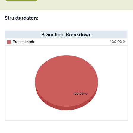
Strukturdaten:
Branchen-Breakdown
Branchenmix
100,00 %
End of interac
Chart
Pie chart with 1 slice.
View as data table, Chart
100,00 %