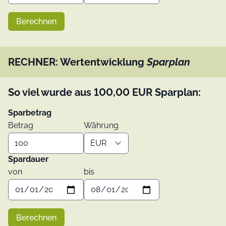
Berechnen
RECHNER: Wertentwicklung
Sparplan
So viel wurde aus
100,00
EUR
Sparplan:
Sparbetrag
Betrag
Währung
Spardauer
von
bis
Berechnen