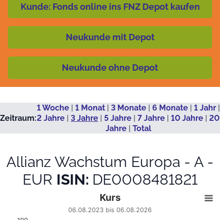
Kunde: Fonds online ins FNZ Depot kaufen
Neukunde mit Depot
Neukunde ohne Depot
1 Woche
|
1 Monat
|
3 Monate
|
6 Monate
|
1 Jahr
|
Zeitraum:
2 Jahre
|
3 Jahre
|
5 Jahre
|
7 Jahre
|
10 Jahre
|
20
Jahre
|
Total
Allianz Wachstum Europa - A -
EUR
ISIN:
DE0008481821
Kurs
Kurs
Line chart with 724 data points.
06.08.2023 bis 06.08.2026
06.08.2023 bis 06.08.2026