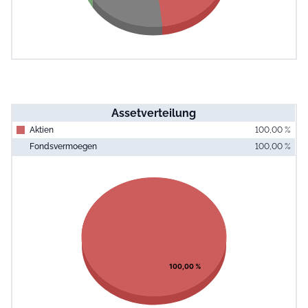
Assetverteilung
Aktien
100,00 %
Fondsvermoegen
100,00 %
End of interac
Chart
Pie chart with 1 slice.
View as data table, Chart
100,00 %