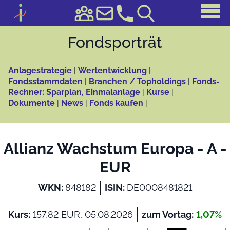
Fonds­porträt
Anlagestrategie
|
Wertentwicklung
|
Fondsstammdaten
|
Branchen / Topholdings
|
Fonds-
Rechner: Sparplan, Einmalanlage
|
Kurse
|
Dokumente
|
News
|
Fonds kaufen
|
Allianz Wachstum Europa - A -
EUR
WKN:
848182
ISIN:
DE0008481821
Kurs:
157,82 EUR, 05.08.2026
zum Vortag:
1,07%