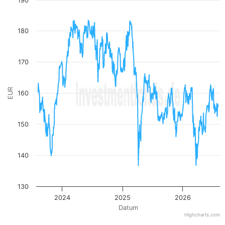
190
View as data table, Kurs
The chart has 1 X axis displaying Datum. Data ranges from
The chart has 1 Y axis displaying EUR. Data ranges from 136.6
180
170
EUR
160
150
140
130
2024
2025
2026
Datum
Highcharts.com
End of interactive chart.