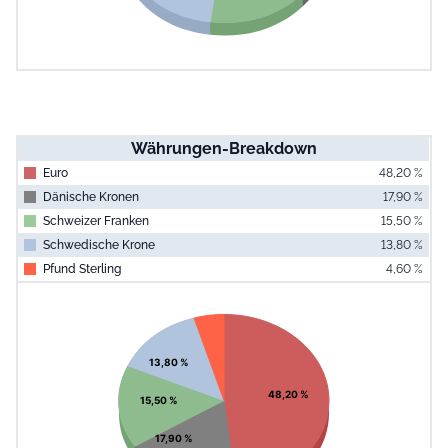
Währungen-Breakdown
Euro
48,20 %
Dänische Kronen
17,90 %
Schweizer Franken
15,50 %
Schwedische Krone
13,80 %
Pfund Sterling
4,60 %
End of interac
Chart
Pie chart with 5 slices.
View as data table, Chart
13,80 %
48,20 %
15,50 %
17,90 %