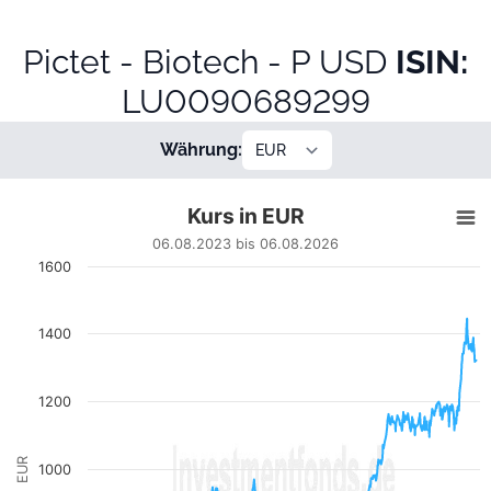
Pictet - Biotech - P USD
ISIN:
LU0090689299
Währung:
Kurs in EUR
Kurs in EUR
Line chart with 660 data points.
06.08.2023 bis 06.08.2026
06.08.2023 bis 06.08.2026
1600
View as data table, Kurs in EUR
The chart has 1 X axis displaying Datum. Data ranges from
The chart has 1 Y axis displaying EUR. Data ranges from 618.
1400
1200
EUR
1000