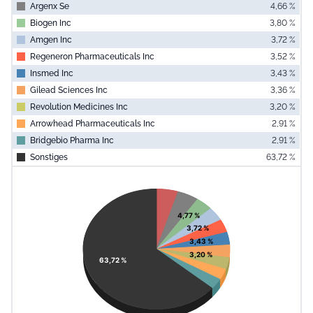
Argenx Se
4,66 %
Biogen Inc
3,80 %
Amgen Inc
3,72 %
Regeneron Pharmaceuticals Inc
3,52 %
Insmed Inc
3,43 %
Gilead Sciences Inc
3,36 %
Revolution Medicines Inc
3,20 %
Arrowhead Pharmaceuticals Inc
2,91 %
Bridgebio Pharma Inc
2,91 %
Sonstiges
63,72 %
End of interac
Chart
Pie chart with 11 slices.
View as data table, Chart
4,77 %
3,72 %
3,43 %
3,20 %
63,72 %