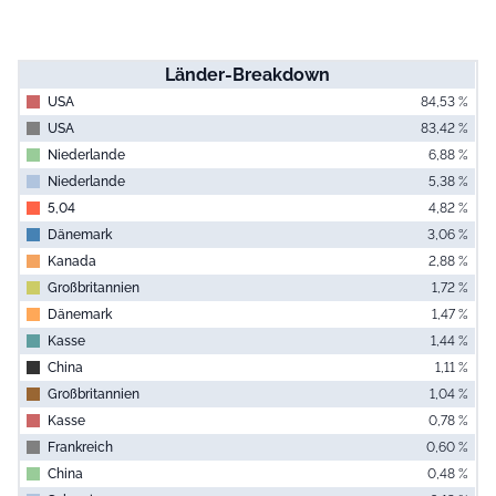
Länder-Breakdown
USA
84,53 %
USA
83,42 %
Niederlande
6,88 %
Niederlande
5,38 %
5,04
4,82 %
Dänemark
3,06 %
Kanada
2,88 %
Großbritannien
1,72 %
Dänemark
1,47 %
Kasse
1,44 %
China
1,11 %
Großbritannien
1,04 %
Kasse
0,78 %
Frankreich
0,60 %
China
0,48 %