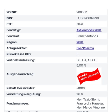
WKNR:
988562
ISIN:
LU0090689299
ETF:
Nein
Fondstyp:
Aktienfonds Welt
Fondsart:
Branchenfonds
Region:
Welt
Anlagesektor:
Bio/Pharma
Risikoklasse KIID:
5
Vertriebszulassung:
DE, LU, AT, CH
5,00 %
Ausgabeaufschlag:
Rabatt bei Invextra:
-100%
Verwaltungsvergütung:
1.6 %
Herr Tazio Storni,
Fondsmanager:
Frau Lydia Haueter,
Herr Marco Minonne