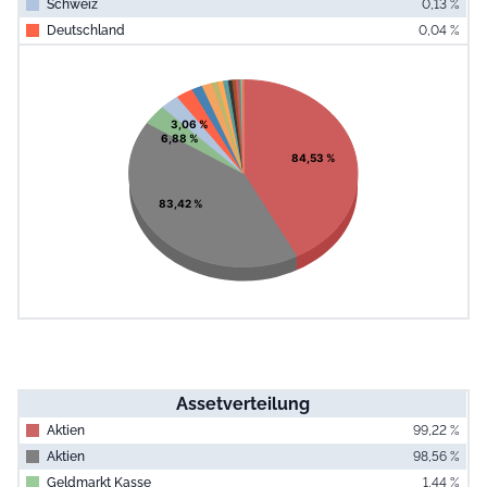
Schweiz
0,13 %
Deutschland
0,04 %
End of interac
Chart
Pie chart with 17 slices.
View as data table, Chart
3,06 %
6,88 %
84,53 %
83,42 %
Assetverteilung
Aktien
99,22 %
Aktien
98,56 %
Geldmarkt Kasse
1,44 %