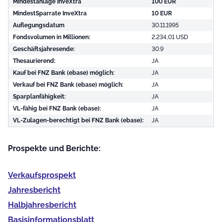
Mindestanlage InveXtra
100 EUR
MindestSparrate InveXtra
10 EUR
Auflegungsdatum
30.11.1995
Fondsvolumen in Millionen:
2.234,01 USD
Geschäftsjahresende:
30.9
Thesaurierend:
JA
Kauf bei FNZ Bank (ebase) möglich:
JA
Verkauf bei FNZ Bank (ebase) möglich:
JA
Sparplanfähigkeit:
JA
VL-fähig bei FNZ Bank (ebase):
JA
VL-Zulagen-berechtigt bei FNZ Bank (ebase):
JA
Prospekte und Berichte:
Verkaufs­prospekt
Jahres­bericht
Halb­jahres­bericht
Basis­informationsblatt