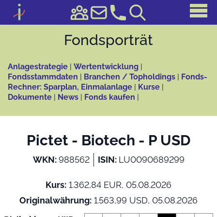
Fonds­porträt
Anlagestrategie
|
Wertentwicklung
|
Fondsstammdaten
|
Branchen / Topholdings
|
Fonds-
Rechner: Sparplan, Einmalanlage
|
Kurse
|
Dokumente
|
News
|
Fonds kaufen
|
Pictet - Biotech - P USD
WKN:
988562
ISIN:
LU0090689299
Kurs:
1.362,84 EUR, 05.08.2026
Originalwährung:
1.563,99 USD, 05.08.2026