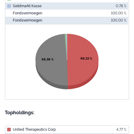
Geldmarkt Kasse
0,78 %
Fondsvermoegen
100,00 %
Fondsvermoegen
100,00 %
End of interac
Chart
Pie chart with 4 slices.
View as data table, Chart
99,22 %
98,56 %
Topholdings:
United Therapeutics Corp
4,77 %