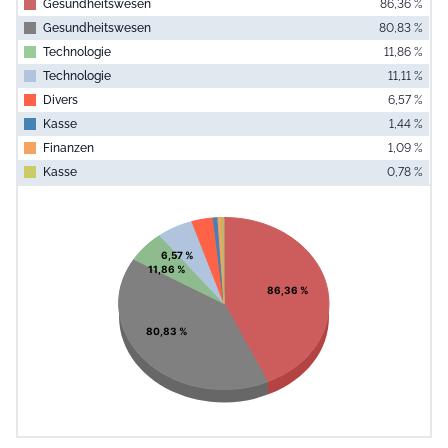
Gesundheitswesen
86,36 %
Gesundheitswesen
80,83 %
Technologie
11,86 %
Technologie
11,11 %
Divers
6,57 %
Kasse
1,44 %
Finanzen
1,09 %
Kasse
0,78 %
End of interac
Chart
Pie chart with 8 slices.
View as data table, Chart
6,57 %
11,86 %
86,36 %
80,83 %