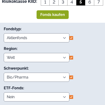
Risikoklasse KIID:
1
2
3
4
5
6
7
Fonds kaufen
Fondstyp:
Region:
Schwerpunkt:
ETF-Fonds: