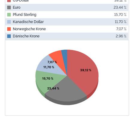
US-Dollar
39,12 %
Euro
23,44 %
Pfund Sterling
15,70 %
Kanadische Dollar
11,70 %
Norwegische Krone
7,07 %
Dänische Krone
2,96 %
End of interac
Chart
Pie chart with 6 slices.
View as data table, Chart
7,07 %
11,70 %
39,12 %
15,70 %
23,44 %