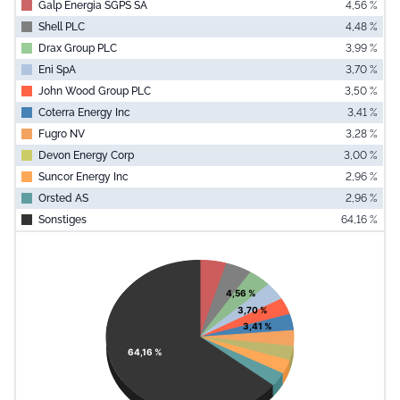
Galp Energia SGPS SA
4,56 %
Shell PLC
4,48 %
Drax Group PLC
3,99 %
Eni SpA
3,70 %
John Wood Group PLC
3,50 %
Coterra Energy Inc
3,41 %
Fugro NV
3,28 %
Devon Energy Corp
3,00 %
Suncor Energy Inc
2,96 %
Orsted AS
2,96 %
Sonstiges
64,16 %
End of interac
Chart
Pie chart with 11 slices.
View as data table, Chart
4,56 %
3,70 %
3,41 %
64,16 %