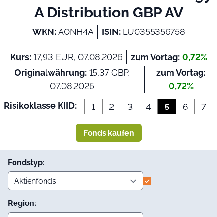
A Distribution GBP AV
WKN:
A0NH4A
ISIN:
LU0355356758
Kurs:
17,93 EUR, 07.08.2026
zum Vortag:
0,72%
Originalwährung:
15,37 GBP,
zum Vortag:
07.08.2026
0,72%
Risikoklasse KIID:
1
2
3
4
5
6
7
Fonds kaufen
Fondstyp:
Region: