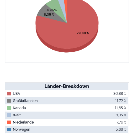
View as data table, Chart
6,95 %
8,35 %
79,80 %
Länder-Breakdown
USA
30,88 %
Großbritannien
11,72 %
Kanada
11,65 %
Welt
8,35 %
Niederlande
7,76 %
Norwegen
5,66 %