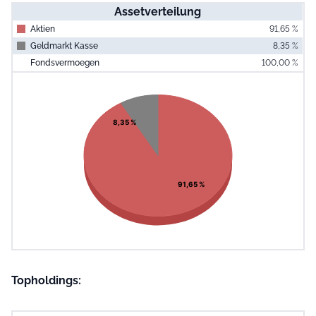
Assetverteilung
Aktien
91,65 %
Geldmarkt Kasse
8,35 %
Fondsvermoegen
100,00 %
End of interac
Chart
Pie chart with 2 slices.
View as data table, Chart
8,35 %
91,65 %
Topholdings: