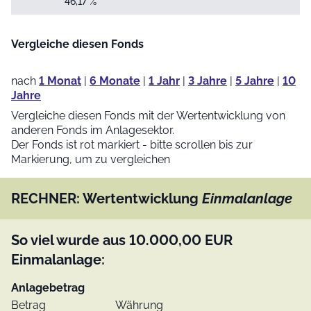
46,17 %
Vergleiche diesen Fonds
nach
1 Monat
|
6 Monate
|
1 Jahr
|
3 Jahre
|
5 Jahre
|
10
Jahre
Vergleiche diesen Fonds mit der Wertentwicklung von
anderen Fonds im Anlagesektor.
Der Fonds ist rot markiert - bitte scrollen bis zur
Markierung, um zu vergleichen
RECHNER: Wertentwicklung
Einmalanlage
So viel wurde aus
10.000,00
EUR
Einmalanlage:
Anlagebetrag
Betrag
Währung