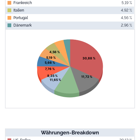
Frankreich
5,19 %
Italien
4,92 %
Portugal
4,56 %
Dänemark
2,96 %
End of interac
Chart
Pie chart with 10 slices.
View as data table, Chart
4,56 %
5,19 %
30,88 %
5,66 %
7,76 %
8,35 %
11,72 %
11,65 %
Währungen-Breakdown