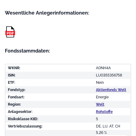
Wesentliche Anleger­informationen:
Fondsstammdaten:
WKNR:
A0NH4A
ISIN:
LU0355356758
ETF:
Nein
Fondstyp:
Aktienfonds Welt
Fondsart:
Energie
Region:
Welt
Anlagesektor:
Rohstoffe
Risikoklasse KIID:
5
Vertriebszulassung:
DE, LU, AT, CH
5,26 %