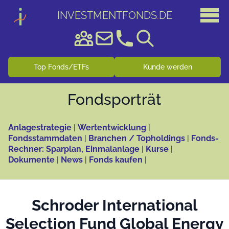
INVESTMENTFONDS
.
DE
Top Fonds/ETFs
Kunde werden
Fonds­porträt
Anlagestrategie
|
Wertentwicklung
|
Fondsstammdaten
|
Branchen / Topholdings
|
Fonds-
Rechner: Sparplan, Einmalanlage
|
Kurse
|
Dokumente
|
News
|
Fonds kaufen
|
Schroder International
Selection Fund Global Energy