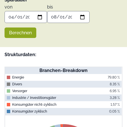
von
bis
Berechnen
Strukturdaten:
Branchen-Breakdown
Energie
79,80 %
Divers
8,35 %
Versorger
6,95 %
Industrie / Investitionsgüter
3,28 %
Konsumgüter nicht-zyklisch
1,57 %
Konsumgüter zyklisch
0,05 %
End of interac
Chart
Pie chart with 6 slices.