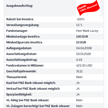
Ausgabeaufschlag:
Rabatt bei Invextra:
-100%
Verwaltungsvergütung:
1.5 %
Fondsmanager:
Herr Mark Lacey
Mindestanlage InveXtra
100 EUR
MindestSparrate InveXtra
10 EUR
Auflegungsdatum
04.04.2008
AusschüttungsDatum
02.01.2026
Ausschüttungsbetrag:
0,43
Fondsvolumen in Millionen:
423,30 USD
Geschäftsjahresende:
31.12
Thesaurierend:
Nein
Kauf bei FNZ Bank (ebase) möglich:
JA
Verkauf bei FNZ Bank (ebase) möglich:
JA
Sparplanfähigkeit:
JA
VL-fähig bei FNZ Bank (ebase):
Nein
VL-Zulagen-berechtigt bei FNZ Bank (ebase):
Nein