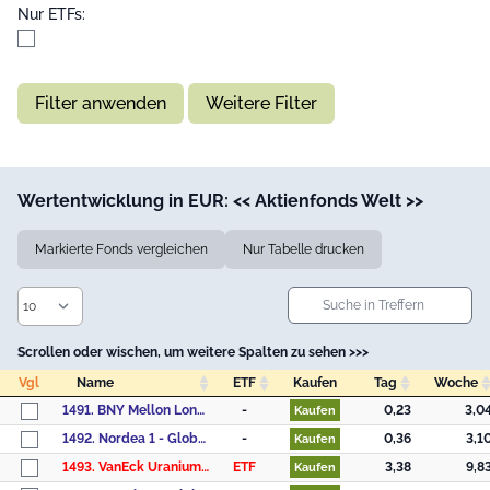
Nur ETFs:
Filter anwenden
Weitere Filter
Wertentwicklung in EUR: << Aktienfonds Welt >>
Markierte Fonds vergleichen
Nur Tabelle drucken
Scrollen oder wischen, um weitere Spalten zu sehen >>>
Vgl
Name
ETF
Kaufen
Tag
Woche
Vgl
Name
ETF
Kaufen
Tag
Woche
1491. BNY Mellon Long-Term Global Equity Fund Euro A
-
0,23
3,0
Kaufen
1492. Nordea 1 - Global Impact Fund - BP - USD
-
0,36
3,1
Kaufen
1493. VanEck Uranium and Nuclear Technologies UCITS ETF A USD
ETF
3,38
9,8
Kaufen