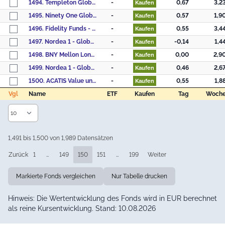
1494. Templeton Global Smaller Companies Fund - N (acc) USD
-
0,67
3,2
Kaufen
1495. Ninety One Global Strategy Fund - Global Quality Dividend Growth Fund A Acc USD
-
0,57
1,9
Kaufen
1496. Fidelity Funds - Global Focus Fund A-ACC-USD
-
0,55
3,4
Kaufen
1497. Nordea 1 - Global Climate Transition Engagement Fund - HB - EUR
-
-0,14
1,4
Kaufen
1498. BNY Mellon Long-Term Global Equity Fund USD A
-
0,00
2,9
Kaufen
1499. Nordea 1 - Global Impact Fund - BP - EUR
-
0,46
2,6
Kaufen
1500. ACATIS Value und Dividende A
-
0,55
1,8
Kaufen
Vgl
Name
ETF
Kaufen
Tag
Woch
Vgl
Name
ETF
Kaufen
Tag
Woch
1,491 bis 1,500 von 1,989 Datensätzen
Zurück
1
…
149
150
151
…
199
Weiter
Markierte Fonds vergleichen
Nur Tabelle drucken
Hinweis: Die Wertentwicklung des Fonds wird in EUR berechnet
als reine Kursentwicklung. Stand: 10.08.2026