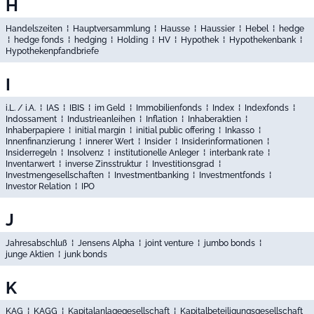
H
Handelszeiten
⁞
Hauptversammlung
⁞
Hausse
⁞
Haussier
⁞
Hebel
⁞
hedge
⁞
hedge fonds
⁞
hedging
⁞
Holding
⁞
HV
⁞
Hypothek
⁞
Hypothekenbank
⁞
Hypothekenpfandbriefe
I
i.L. / i.A.
⁞
IAS
⁞
IBIS
⁞
im Geld
⁞
Immobilienfonds
⁞
Index
⁞
Indexfonds
⁞
Indossament
⁞
Industrieanleihen
⁞
Inflation
⁞
Inhaberaktien
⁞
Inhaberpapiere
⁞
initial margin
⁞
initial public offering
⁞
Inkasso
⁞
Innenfinanzierung
⁞
innerer Wert
⁞
Insider
⁞
Insiderinformationen
⁞
Insiderregeln
⁞
Insolvenz
⁞
institutionelle Anleger
⁞
interbank rate
⁞
Inventarwert
⁞
inverse Zinsstruktur
⁞
Investitionsgrad
⁞
Investmengesellschaften
⁞
Investmentbanking
⁞
Investmentfonds
⁞
Investor Relation
⁞
IPO
J
Jahresabschluß
⁞
Jensens Alpha
⁞
joint venture
⁞
jumbo bonds
⁞
junge Aktien
⁞
junk bonds
K
KAG
⁞
KAGG
⁞
Kapitalanlagegesellschaft
⁞
Kapitalbeteiligungsgesellschaft