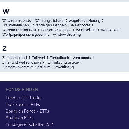
W
Wachstumsfonds
⁞
Währungs-futures
⁞
Wagnisfinanzierung
⁞
Wandelanleihen
⁞
Wandelgenußschein
⁞
Warenbörse
⁞
Warenterminkontrakt
⁞
warrant strike price
⁞
Wechselkurs
⁞
Wertpapier
⁞
Wertpapierpensionsgeschäft
⁞
window dressing
Z
Zeichnungsfrist
⁞
Zeitwert
⁞
Zentralbank
⁞
zero bonds
⁞
Zins- und Währungsswap
⁞
Zinsabschlagsteuer
⁞
Zinsterminkontrakt, Zinsfuture
⁞
Zweitlisting
FONDS FINDEN
Fonds + ETF Finder
TOP Fonds + ETFs
Sparplan Fonds + ETFs
Sparplan ETFs
Fondsgesellschaften A-Z