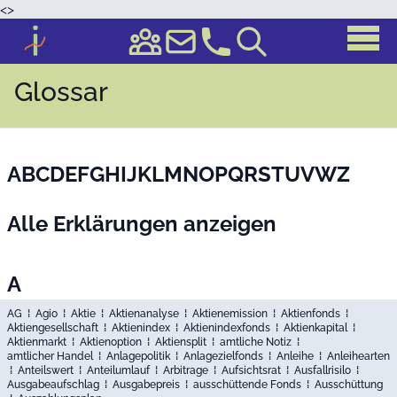
<
>
Glossar
A
B
C
D
E
F
G
H
I
J
K
L
M
N
O
P
Q
R
S
T
U
V
W
Z
Alle Erklärungen anzeigen
A
AG
⁞
Agio
⁞
Aktie
⁞
Aktienanalyse
⁞
Aktienemission
⁞
Aktienfonds
⁞
Aktiengesellschaft
⁞
Aktienindex
⁞
Aktienindexfonds
⁞
Aktienkapital
⁞
Aktienmarkt
⁞
Aktienoption
⁞
Aktiensplit
⁞
amtliche Notiz
⁞
amtlicher Handel
⁞
Anlagepolitik
⁞
Anlagezielfonds
⁞
Anleihe
⁞
Anleihearten
⁞
Anteilswert
⁞
Anteilumlauf
⁞
Arbitrage
⁞
Aufsichtsrat
⁞
Ausfallrisilo
⁞
Ausgabeaufschlag
⁞
Ausgabepreis
⁞
ausschüttende Fonds
⁞
Ausschüttung