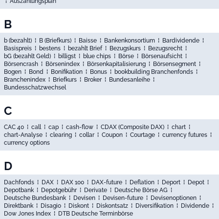
⁞
Auszahlungsplan
B
b (bezahlt)
⁞
B (Briefkurs)
⁞
Baisse
⁞
Bankenkonsortium
⁞
Bardividende
⁞
Basispreis
⁞
bestens
⁞
bezahlt Brief
⁞
Bezugskurs
⁞
Bezugsrecht
⁞
bG (bezahlt Geld)
⁞
billigst
⁞
blue chips
⁞
Börse
⁞
Börsenaufsicht
⁞
Börsencrash
⁞
Börsenindex
⁞
Börsenkapitalisierung
⁞
Börsensegment
⁞
Bogen
⁞
Bond
⁞
Bonifikation
⁞
Bonus
⁞
bookbuilding Branchenfonds
⁞
Branchenindex
⁞
Briefkurs
⁞
Broker
⁞
Bundesanleihe
⁞
Bundesschatzwechsel
C
CAC 40
⁞
call
⁞
cap
⁞
cash-flow
⁞
CDAX (Composite DAX)
⁞
chart
⁞
chart-Analyse
⁞
clearing
⁞
collar
⁞
Coupon
⁞
Courtage
⁞
currency futures
⁞
currency options
D
Dachfonds
⁞
DAX
⁞
DAX 100
⁞
DAX-future
⁞
Deflation
⁞
Deport
⁞
Depot
⁞
Depotbank
⁞
Depotgebühr
⁞
Derivate
⁞
Deutsche Börse AG
⁞
Deutsche Bundesbank
⁞
Devisen
⁞
Devisen-future
⁞
Devisenoptionen
⁞
Direktbank
⁞
Disagio
⁞
Diskont
⁞
Diskontsatz
⁞
Diversifikation
⁞
Dividende
⁞
Dow Jones Index
⁞
DTB Deutsche Terminbörse