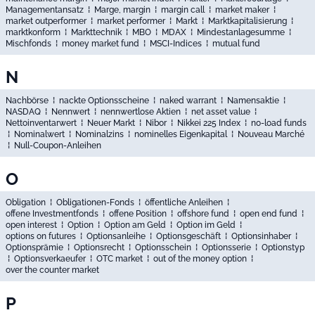
Managementansatz
⁞
Marge, margin
⁞
margin call
⁞
market maker
⁞
market outperformer
⁞
market performer
⁞
Markt
⁞
Marktkapitalisierung
⁞
marktkonform
⁞
Markttechnik
⁞
MBO
⁞
MDAX
⁞
Mindestanlagesumme
⁞
Mischfonds
⁞
money market fund
⁞
MSCI-Indices
⁞
mutual fund
N
Nachbörse
⁞
nackte Optionsscheine
⁞
naked warrant
⁞
Namensaktie
⁞
NASDAQ
⁞
Nennwert
⁞
nennwertlose Aktien
⁞
net asset value
⁞
Nettoinventarwert
⁞
Neuer Markt
⁞
Nibor
⁞
Nikkei 225 Index
⁞
no-load funds
⁞
Nominalwert
⁞
Nominalzins
⁞
nominelles Eigenkapital
⁞
Nouveau Marché
⁞
Null-Coupon-Anleihen
O
Obligation
⁞
Obligationen-Fonds
⁞
öffentliche Anleihen
⁞
offene Investmentfonds
⁞
offene Position
⁞
offshore fund
⁞
open end fund
⁞
open interest
⁞
Option
⁞
Option am Geld
⁞
Option im Geld
⁞
options on futures
⁞
Optionsanleihe
⁞
Optionsgeschäft
⁞
Optionsinhaber
⁞
Optionsprämie
⁞
Optionsrecht
⁞
Optionsschein
⁞
Optionsserie
⁞
Optionstyp
⁞
Optionsverkaeufer
⁞
OTC market
⁞
out of the money option
⁞
over the counter market
P