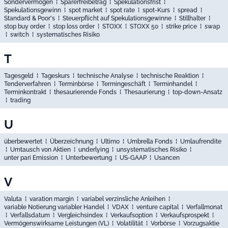
Sondervermögen
⁞
Sparerfreibetrag
⁞
Spekulationsfrist
⁞
Spekulationsgewinn
⁞
spot market
⁞
spot rate
⁞
spot-Kurs
⁞
spread
⁞
Standard & Poor's
⁞
Steuerpflicht auf Spekulationsgewinne
⁞
Stillhalter
⁞
stop buy order
⁞
stop loss order
⁞
STOXX
⁞
STOXX 50
⁞
strike price
⁞
swap
⁞
switch
⁞
systematisches Risiko
T
Tagesgeld
⁞
Tageskurs
⁞
technische Analyse
⁞
technische Reaktion
⁞
Tenderverfahren
⁞
Terminbörse
⁞
Termingeschäft
⁞
Terminhandel
⁞
Terminkontrakt
⁞
thesaurierende Fonds
⁞
Thesaurierung
⁞
top-down-Ansatz
⁞
trading
U
überbewertet
⁞
Überzeichnung
⁞
Ultimo
⁞
Umbrella Fonds
⁞
Umlaufrendite
⁞
Umtausch von Aktien
⁞
underlying
⁞
unsystematisches Risiko
⁞
unter pari Emission
⁞
Unterbewertung
⁞
US-GAAP
⁞
Usancen
V
Valuta
⁞
varation margin
⁞
variabel verzinsliche Anleihen
⁞
variable Notierung variabler Handel
⁞
VDAX
⁞
venture capital
⁞
Verfallmonat
⁞
Verfallsdatum
⁞
Vergleichsindex
⁞
Verkaufsoption
⁞
Verkaufsprospekt
⁞
Vermögenswirksame Leistungen (VL)
⁞
Volatilität
⁞
Vorbörse
⁞
Vorzugsaktie