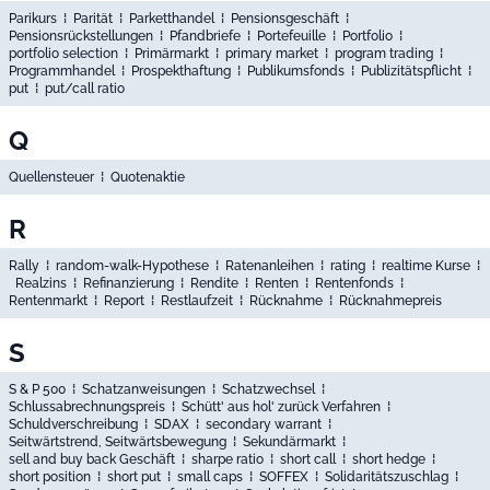
Parikurs
⁞
Parität
⁞
Parketthandel
⁞
Pensionsgeschäft
⁞
Pensionsrückstellungen
⁞
Pfandbriefe
⁞
Portefeuille
⁞
Portfolio
⁞
portfolio selection
⁞
Primärmarkt
⁞
primary market
⁞
program trading
⁞
Programmhandel
⁞
Prospekthaftung
⁞
Publikumsfonds
⁞
Publizitätspflicht
⁞
put
⁞
put/call ratio
Q
Quellensteuer
⁞
Quotenaktie
R
Rally
⁞
random-walk-Hypothese
⁞
Ratenanleihen
⁞
rating
⁞
realtime Kurse
⁞
Realzins
⁞
Refinanzierung
⁞
Rendite
⁞
Renten
⁞
Rentenfonds
⁞
Rentenmarkt
⁞
Report
⁞
Restlaufzeit
⁞
Rücknahme
⁞
Rücknahmepreis
S
S & P 500
⁞
Schatzanweisungen
⁞
Schatzwechsel
⁞
Schlussabrechnungspreis
⁞
Schütt' aus hol' zurück Verfahren
⁞
Schuldverschreibung
⁞
SDAX
⁞
secondary warrant
⁞
Seitwärtstrend, Seitwärtsbewegung
⁞
Sekundärmarkt
⁞
sell and buy back Geschäft
⁞
sharpe ratio
⁞
short call
⁞
short hedge
⁞
short position
⁞
short put
⁞
small caps
⁞
SOFFEX
⁞
Solidaritätszuschlag
⁞