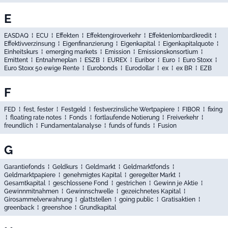
E
EASDAQ
⁞
ECU
⁞
Effekten
⁞
Effektengiroverkehr
⁞
Effektenlombardkredit
⁞
Effektivverzinsung
⁞
Eigenfinanzierung
⁞
Eigenkapital
⁞
Eigenkapitalquote
⁞
Einheitskurs
⁞
emerging markets
⁞
Emission
⁞
Emissionskonsortium
⁞
Emittent
⁞
Entnahmeplan
⁞
ESZB
⁞
EUREX
⁞
Euribor
⁞
Euro
⁞
Euro Stoxx
⁞
Euro Stoxx 50 ewige Rente
⁞
Eurobonds
⁞
Eurodollar
⁞
ex
⁞
ex BR
⁞
EZB
F
FED
⁞
fest, fester
⁞
Festgeld
⁞
festverzinsliche Wertpapiere
⁞
FIBOR
⁞
fixing
⁞
floating rate notes
⁞
Fonds
⁞
fortlaufende Notierung
⁞
Freiverkehr
⁞
freundlich
⁞
Fundamentalanalyse
⁞
funds of funds
⁞
Fusion
G
Garantiefonds
⁞
Geldkurs
⁞
Geldmarkt
⁞
Geldmarktfonds
⁞
Geldmarktpapiere
⁞
genehmigtes Kapital
⁞
geregelter Markt
⁞
Gesamtkapital
⁞
geschlossene Fond
⁞
gestrichen
⁞
Gewinn je Aktie
⁞
Gewinnmitnahmen
⁞
Gewinnschwelle
⁞
gezeichnetes Kapital
⁞
Girosammelverwahrung
⁞
glattstellen
⁞
going public
⁞
Gratisaktien
⁞
greenback
⁞
greenshoe
⁞
Grundkapital