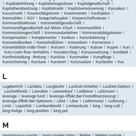
⁞
Kapitalerhöhung
⁞
Kapitalertragssteuer
⁞
Kapitalgesellschaft
⁞
Kapitalherabsetzung
⁞
Kapitalmarkt
⁞
Kapitalverwässerung
⁞
Kassakurs
⁞
Kassamarkt
⁞
Kassenobligatonen
⁞
Kassenverein
⁞
Kaufoption
⁞
Kennzahlen
⁞
KGV
⁞
knapp behauptet
⁞
Körperschaftssteuer
⁞
Kommanditaktionär
⁞
Kommanditgesellschaft
⁞
Kommanditgesellschaft auf Aktien, KGaA
⁞
Kommanditist
⁞
Kommissionsgeschäft
⁞
Kommunalanleihen
⁞
Kommunalobligationen
⁞
Kompensation
⁞
Komplementär
⁞
Konkurs
⁞
Konsolidierung
⁞
Konsortialbanken
⁞
Konsortialführer
⁞
Konsortium
⁞
Konversion
⁞
Konvertibilität (volle/freie)
⁞
Konzern
⁞
Kotierung
⁞
Kulisse
⁞
Kupon
⁞
Kurs
⁞
Kurs/cash-flow-Verhältnis
⁞
Kursabschlag
⁞
Kursaussetzung
⁞
Kursblatt
⁞
Kursfeststellung, -findung
⁞
Kursliste
⁞
Kursmakler
⁞
Kurspflege
⁞
Kurssicherung
⁞
Kurstaxe
⁞
Kurswert
⁞
Kurszusätze
⁞
Kurzläufer
⁞
Kux
L
Lagebericht
⁞
Lambda
⁞
Langläufer
⁞
Laufzeit (Anleihe)
⁞
Laufzeit (Option)
⁞
Laufzeitfonds
⁞
Leeraktie
⁞
Leerverkauf
⁞
Leitbörse
⁞
Leitzinsen
⁞
leverage
⁞
leverage fund
⁞
leverage-Effekt (bei Fremdfinanzierung)
⁞
leverage-Effekt (bei Optionen)
⁞
Libid
⁞
Libor
⁞
Liefermonat
⁞
Lieferung
⁞
Limit
⁞
Liquidität
⁞
Lombardkredit
⁞
Lombardsatz
⁞
long
⁞
long-call
⁞
long-hedge
⁞
long-position
⁞
long-put
M
maintenance margin
⁞
major market index
⁞
Makler
⁞
Maklercourtage
⁞