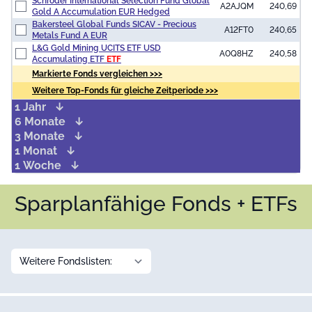
Schroder International Selection Fund Global
A2AJQM
240,69
Gold A Accumulation EUR Hedged
Bakersteel Global Funds SICAV - Precious
A12FT0
240,65
Metals Fund A EUR
L&G Gold Mining UCITS ETF USD
A0Q8HZ
240,58
Accumulating ETF
ETF
Markierte Fonds vergleichen >>>
Weitere Top-Fonds für gleiche Zeitperiode >>>
1 Jahr
6 Monate
3 Monate
1 Monat
1 Woche
Sparplanfähige Fonds + ETFs