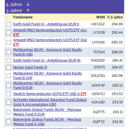
5 Jahre
3 Jahre
Fondsname
WKN
% 3 Jahre
Earth Gold Fund UI - Anteilklasse (EUR I)
A1CUGZ
294,69
Amundi MSCI Semiconductors UCITS ETF Acc
LYX018
292,44
ETF
Amundi MSCI Semiconductors UCITS ETF Dist
LYX045
290,33
ETF
Multipartner SICAV - Konwave Gold Equity
757324
288,26
Fund B USD
Earth Gold Fund UI - Anteilklasse (EUR R)
A0Q2SD
285,41
Nestor Gold Fonds B
570771
284,97
Multipartner SICAV - Konwave Gold Equity
A0LEQQ
283,98
Fund B CHF
Multipartner SICAV - Konwave Gold Equity
A0HF3P
283,13
Fund B EUR
VanEck Semiconductor UCITS ETF USD A
ETF
A2QC5J
253,52
Schroder International Selection Fund Global
A2AJQD
253,19
Gold A Accumulation USD
Bakersteel Global Funds SICAV - Precious
A12FT5
245,11
Metals Fund D EUR
Bakersteel Global Funds SICAV - Precious
A12FTZ
242,91
Metals Fund A USD