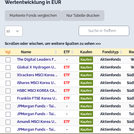
Wertentwicklung in EUR
Markierte Fonds vergleichen
Nur Tabelle drucken
Scrollen oder wischen, um weitere Spalten zu sehen >>>
Vgl
Name
ETF
Kaufen
Fondstyp
Re
Vgl
Name
ETF
Kaufen
Fondstyp
Re
The Digital Leaders Fund - Anteilklasse R
-
Aktienfonds
W
Kaufen
Global X Hydrogen UCITS ETF USD
ETF
Aktienfonds
W
Kaufen
Xtrackers MSCI Korea UCITS ETF 1C
ETF
Aktienfonds
Süd
Kaufen
iShares MSCI Korea UCITS ETF USD (Dist)
ETF
Aktienfonds
Süd
Kaufen
HSBC MSCI KOREA CAPPED UCITS ETF USD
ETF
Aktienfonds
Süd
Kaufen
Franklin FTSE Korea UCITS ETF
ETF
Aktienfonds
Süd
Kaufen
JPMorgan Funds - Taiwan Fund - JPM Taiwan A (dist) - USD
-
Aktienfonds
Ta
Kaufen
JPMorgan Funds - Taiwan Fund - JPM Taiwan A (acc) - USD
-
Aktienfonds
Ta
Kaufen
Amundi MSCI Korea UCITS ETF Acc
ETF
Aktienfonds
Süd
Kaufen
JPMorgan Funds - Taiwan Fund - JPM Taiwan A (acc) - EUR
-
Aktienfonds
Ta
Kaufen