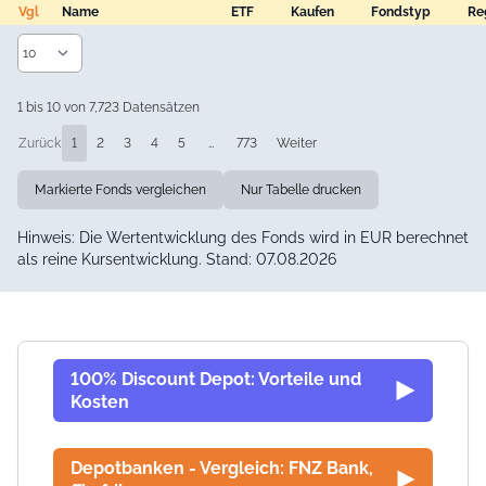
Vgl
Name
ETF
Kaufen
Fondstyp
Re
Vgl
Name
ETF
Kaufen
Fondstyp
Re
1 bis 10 von 7,723 Datensätzen
Zurück
1
2
3
4
5
…
773
Weiter
Markierte Fonds vergleichen
Nur Tabelle drucken
Hinweis: Die Wertentwicklung des Fonds wird in EUR berechnet
als reine Kursentwicklung. Stand: 07.08.2026
100% Discount Depot: Vorteile und
Kosten
Depotbanken - Vergleich: FNZ Bank,