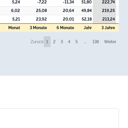
5,24
-7,22
-11,34
51,80
222,74
2
6,02
25,08
20,64
49,84
219,25
3
5,21
23,92
20,01
52,18
213,24
3
Monat
3 Monate
6 Monate
Jahr
3 Jahre
7
Monat
3 Monate
6 Monate
Jahr
3 Jahre
7
Zurück
1
2
3
4
5
…
138
Weiter