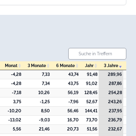
Monat
3 Monate
6 Monate
Jahr
3 Jahre
7 J
Monat
3 Monate
6 Monate
Jahr
3 Jahre
7 J
-4,28
7,33
43,74
91,48
289,96
7
-4,28
7,34
43,75
91,02
287,86
-7,18
10,26
56,19
128,45
254,28
3,75
-1,25
-7,96
52,67
243,26
2
-10,20
8,50
56,46
144,41
237,95
-13,02
-9,03
16,70
73,70
236,79
5,56
21,46
20,73
51,56
232,67
4