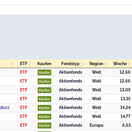
ETF
Kaufen
Fondstyp
Region
Woche
ETF
Kaufen
Fondstyp
Region
Woche
ETF
Aktienfonds
Welt
12,66
Kaufen
ETF
Aktienfonds
Welt
12,66
Kaufen
ETF
Aktienfonds
Welt
13,05
Kaufen
ETF
Aktienfonds
Welt
13,35
Kaufen
(Acc)
ETF
Aktienfonds
Welt
14,24
Kaufen
ETF
Aktienfonds
Welt
14,77
Kaufen
ETF
Aktienfonds
Europa
6,53
Kaufen