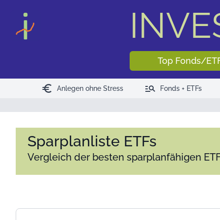
INV
Top Fonds/ET
euro
manage_search
Anlegen ohne Stress
Fonds + ETFs
Sparplanliste ETFs
Vergleich der besten sparplanfähigen ET