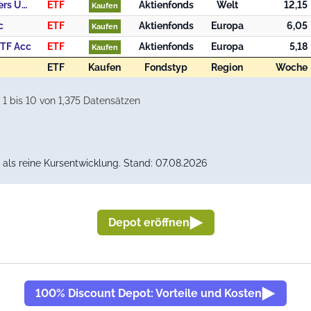
UBS (Irl) ETF plc - UBS Solactive Global Pure Gold Miners UCITS ETF, Klasse USD dis
ETF
Aktienfonds
Welt
12,15
Kaufen
c
ETF
Aktienfonds
Europa
6,05
Kaufen
ETF Acc
ETF
Aktienfonds
Europa
5,18
Kaufen
ETF
Kaufen
Fondstyp
Region
Woche
ETF
Kaufen
Fondstyp
Region
Woche
1 bis 10 von 1,375 Datensätzen
als reine Kursentwicklung. Stand: 07.08.2026
Depot eröffnen
100% Discount Depot: Vorteile und Kosten