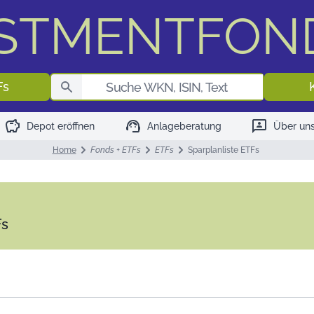
ESTMENTFON
Fondssuch
Fs
savings
support_agent
3p
Depot eröffnen
Anlageberatung
Über un
Home
Fonds + ETFs
ETFs
Sparplanliste ETFs
Fs