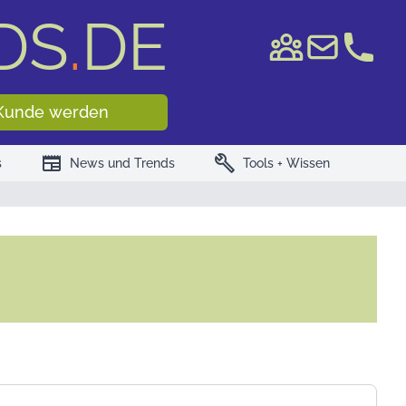
DS
.
DE
e WKN/ISIN
Kunde werden
newspaper
build
s
News und Trends
Tools + Wissen