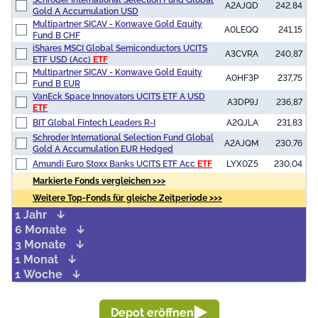
Multipartner SICAV - Konwave Gold Equity
A0LEQQ
241,15
Fund B CHF
iShares MSCI Global Semiconductors UCITS
A3CVRA
240,87
ETF USD (Acc)
ETF
Multipartner SICAV - Konwave Gold Equity
A0HF3P
237,75
Fund B EUR
VanEck Space Innovators UCITS ETF A USD
A3DP9J
236,87
ETF
BIT Global Fintech Leaders R-I
A2QJLA
231,83
Schroder International Selection Fund Global
A2AJQM
230,76
Gold A Accumulation EUR Hedged
Amundi Euro Stoxx Banks UCITS ETF Acc
ETF
LYX0Z5
230,04
Markierte Fonds vergleichen >>>
Weitere Top-Fonds für gleiche Zeitperiode >>>
1 Jahr
6 Monate
3 Monate
1 Monat
1 Woche
Depot eröffnen