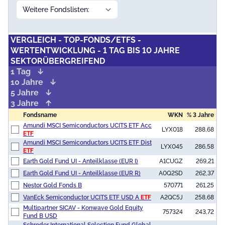
VERGLEICH - TOP-FONDS/ETFS -
WERTENTWICKLUNG - 1 TAG BIS 10 JAHRE
SEKTORÜBERGREIFEND
1 Tag
10 Jahre
5 Jahre
3 Jahre
Fondsname
WKN
% 3 Jahre
Amundi MSCI Semiconductors UCITS ETF Acc
LYX018
288,68
ETF
Amundi MSCI Semiconductors UCITS ETF Dist
LYX045
286,58
ETF
Earth Gold Fund UI - Anteilklasse (EUR I)
A1CUGZ
269,21
Earth Gold Fund UI - Anteilklasse (EUR R)
A0Q2SD
262,37
Nestor Gold Fonds B
570771
261,25
VanEck Semiconductor UCITS ETF USD A
ETF
A2QC5J
258,68
Multipartner SICAV - Konwave Gold Equity
757324
243,72
Fund B USD
Schroder International Selection Fund Global
A2AJQD
242,84
Gold A Accumulation USD