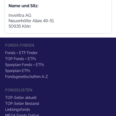
Name und Sitz:
InveXtra AG
Neuenhöfer Allee 49-51
50935 Köln
FONDS FINDEN
Fonds + ETF Finder
TOP Fonds + ETFs
Sparplan Fonds + ETFs
Sparplan ETFs
Fondsgesellschaften A-Z
FONDSLISTEN
TOP-Seller aktuell
TOP-Seller Bestand
Lieblingsfonds
MEGA Fonds Golbal