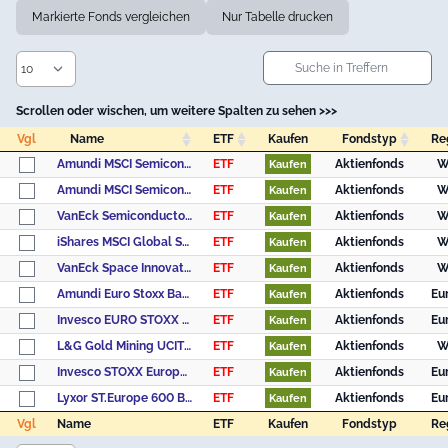
Scrollen oder wischen, um weitere Spalten zu sehen >>>
Vgl
Name
ETF
Kaufen
Fondstyp
Re
Vgl
Name
ETF
Kaufen
Fondstyp
Re
Amundi MSCI Semiconductors UCITS ETF Acc
ETF
Aktienfonds
W
Kaufen
Amundi MSCI Semiconductors UCITS ETF Dist
ETF
Aktienfonds
W
Kaufen
VanEck Semiconductor UCITS ETF USD A
ETF
Aktienfonds
W
Kaufen
iShares MSCI Global Semiconductors UCITS ETF USD (Acc)
ETF
Aktienfonds
W
Kaufen
VanEck Space Innovators UCITS ETF A USD
ETF
Aktienfonds
W
Kaufen
Amundi Euro Stoxx Banks UCITS ETF Acc
ETF
Aktienfonds
Eu
Kaufen
Invesco EURO STOXX Optimised Banks UCITS ETF Acc
ETF
Aktienfonds
Eu
Kaufen
L&G Gold Mining UCITS ETF USD Accumulating ETF
ETF
Aktienfonds
W
Kaufen
Invesco STOXX Europe 600 Optimised Banks UCITS ETF Acc
ETF
Aktienfonds
Eu
Kaufen
Lyxor ST.Europe 600 Banks UE A.
ETF
Aktienfonds
Eu
Kaufen
Vgl
Name
ETF
Kaufen
Fondstyp
Re
Vgl
Name
ETF
Kaufen
Fondstyp
Re