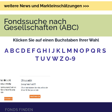
weitere News und Markteinschätzungen >>>
Fondssuche nach
Gesellschaften (ABC)
Klicken Sie auf einen Buchstaben Ihrer Wahl
A
B
C
D
E
F
G
H
I
J
K
L
M
N
O
P
Q
R
S
T
U
V
W
Z
0-9
FONDS FINDEN