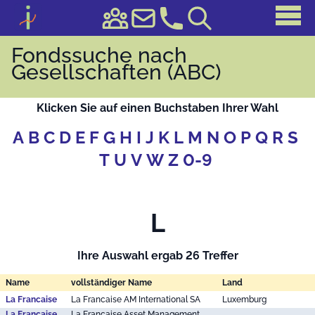
Fondssuche nach
Gesellschaften (ABC)
Klicken Sie auf einen Buchstaben Ihrer Wahl
A
B
C
D
E
F
G
H
I
J
K
L
M
N
O
P
Q
R
S
T
U
V
W
Z
0-9
L
Ihre Auswahl ergab 26 Treffer
Name
vollständiger Name
Land
La Francaise
La Francaise AM International SA
Luxemburg
La Francaise
La Française Asset Management