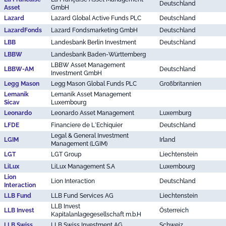
Deutschland
Asset
GmbH
Lazard
Lazard Global Active Funds PLC
Deutschland
LazardFonds
Lazard Fondsmarketing GmbH
Deutschland
LBB
Landesbank Berlin Investment
Deutschland
LBBW
Landesbank Baden-Württemberg
LBBW Asset Management
LBBW-AM
Deutschland
Investment GmbH
Legg Mason
Legg Mason Global Funds PLC
Großbritannien
Lemanik
Lemanik Asset Management
Sicav
Luxembourg
Leonardo
Leonardo Asset Management
Luxemburg
LFDE
Financiere de L`Echiquier
Deutschland
Legal & General Investment
LGIM
Irland
Management (LGIM)
LGT
LGT Group
Liechtenstein
LiLux
LiLux Management S.A
Luxembourg
Lion
Lion Interaction
Deutschland
Interaction
LLB Fund
LLB Fund Services AG
Liechtenstein
LLB Invest
LLB Invest
Österreich
Kapitalanlagegesellschaft m.b.H
LLB Swiss
LLB Swiss Investment AG
Schweiz