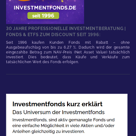
30 JAHRE PROFESSIONELLE INVESTMENTBERATUNG |
FONDS & ETFS ZUM DISCOUNT SEIT 1996:
Seit 1996 kaufen Kunden Fonds mit Rabatt – ohne
Ausgabeaufschlag von bis zu 6,27 %. Dadurch wird der gesamte
eingezahlte Betrag zum NAV-Preis (Net Asset Value) tatsächlich
investiert. Dies bedeutet, dass Käufe und Verkäufe zum
tatsächlichen Wert des Fonds erfolgen.