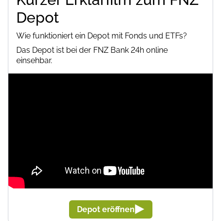
Depot
Wie funktioniert ein Depot mit Fonds und ETFs?
Das Depot ist bei der FNZ Bank 24h online
einsehbar.
Depot eröffnen