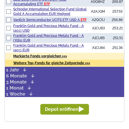
A0Q8HZ
269,87
Accumulating ETF
ETF
Schroder International Selection Fund Global
A2AJQM
257,55
Gold A Accumulation EUR Hedged
VanEck Semiconductor UCITS ETF USD A
ETF
A2QC5J
256,86
Franklin Gold and Precious Metals Fund - A
A1CU83
253,21
(acc) USD
Franklin Gold and Precious Metals Fund - A
A1CU85
251,51
(Ydis) EUR
Franklin Gold and Precious Metals Fund - A
A1CU84
251,36
(acc) EUR
Markierte Fonds vergleichen >>>
Weitere Top-Fonds für gleiche Zeitperiode >>>
1 Jahr
6 Monate
3 Monate
1 Monat
1 Woche
Depot eröffnen