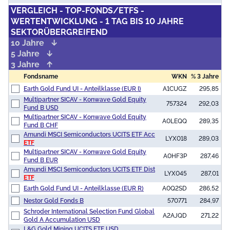
VERGLEICH - TOP-FONDS/ETFS -
WERTENTWICKLUNG - 1 TAG BIS 10 JAHRE
SEKTORÜBERGREIFEND
10 Jahre
5 Jahre
3 Jahre
Fondsname
WKN
% 3 Jahre
Earth Gold Fund UI - Anteilklasse (EUR I)
A1CUGZ
295,85
Multipartner SICAV - Konwave Gold Equity
757324
292,03
Fund B USD
Multipartner SICAV - Konwave Gold Equity
A0LEQQ
289,35
Fund B CHF
Amundi MSCI Semiconductors UCITS ETF Acc
LYX018
289,03
ETF
Multipartner SICAV - Konwave Gold Equity
A0HF3P
287,46
Fund B EUR
Amundi MSCI Semiconductors UCITS ETF Dist
LYX045
287,01
ETF
Earth Gold Fund UI - Anteilklasse (EUR R)
A0Q2SD
286,52
Nestor Gold Fonds B
570771
284,97
Schroder International Selection Fund Global
A2AJQD
271,22
Gold A Accumulation USD
L&G Gold Mining UCITS ETF USD