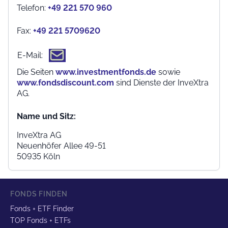
Telefon:
+49 221 570 960
Fax:
+49 221 5709620
E-Mail:
Die Seiten
www.investmentfonds.de
sowie
www.fondsdiscount.com
sind Dienste der InveXtra
AG.
Name und Sitz:
InveXtra AG
Neuenhöfer Allee 49-51
50935 Köln
FONDS FINDEN
Fonds + ETF Finder
TOP Fonds + ETFs