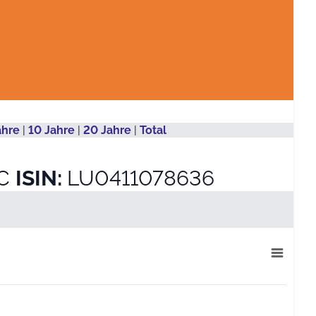
ahre
|
10 Jahre
|
20 Jahre
|
Total
1C
ISIN:
LU0411078636