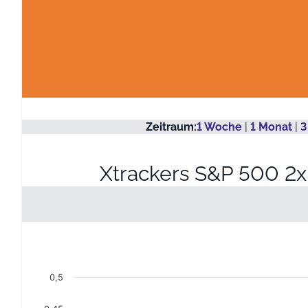
Zeitraum:
1 Woche
|
1 Monat
|
3
Xtrackers S&P 500 2x
Kurs in EUR
Line chart with 736 data points.
08.08.2023 bis 08.08.2026
0,5
View as data table, Kurs in EUR
The chart has 1 X axis displaying Datum. Data ranges