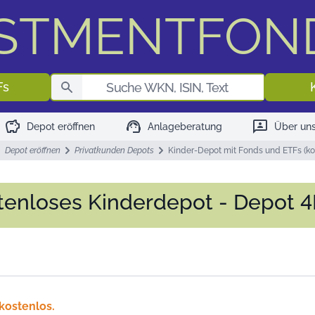
ESTMENTFON
Fondssuch
Fs
savings
support_agent
3p
Depot eröffnen
Anlageberatung
Über un
Depot eröffnen
Privatkunden Depots
Kinder-Depot mit Fonds und ETFs (ko
tenloses Kinderdepot - Depot 4
 kostenlos.