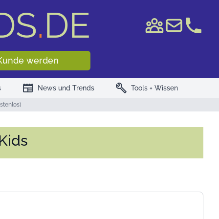
DS
.
DE
e WKN/ISIN
Kunde werden
newspaper
build
s
News und Trends
Tools + Wissen
stenlos)
Kids