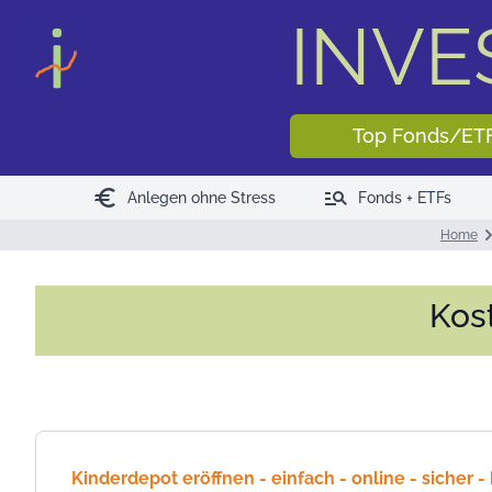
INV
Top Fonds/ET
euro
manage_search
Anlegen ohne Stress
Fonds + ETFs
Home
Kos
Kinderdepot eröffnen - einfach - online - sicher -