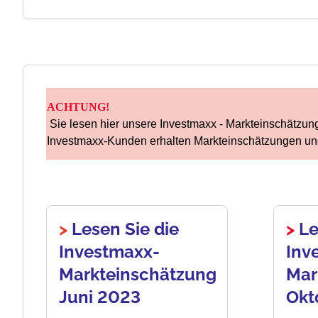
ACHTUNG!
Sie lesen hier unsere Investmaxx - Markteinschätzung
Investmaxx-Kunden erhalten Markteinschätzungen un
>
Lesen Sie die
>
Le
Investmaxx-
Inv
Markteinschätzung
Mar
Juni 2023
Okt