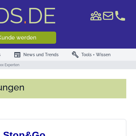
DS
.
DE
e WKN/ISIN
Kunde werden
newspaper
build
s
News und Trends
Tools + Wissen
xx Experten
zungen
x Stop&Go