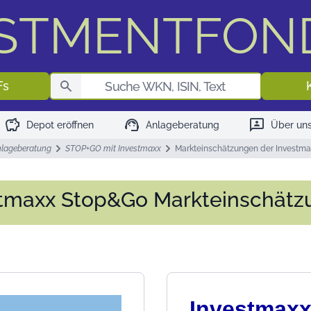
ESTMENTFON
Fondssuch
Fs
savings
support_agent
3p
Depot eröffnen
Anlageberatung
Über un
lageberatung
STOP+GO mit Investmaxx
Markteinschätzungen der Investma
tmaxx Stop&Go Markteinschät
Investmax