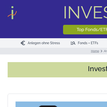
INV
Top Fonds/ET
euro
manage_search
Anlegen ohne Stress
Fonds + ETFs
Home
An
Inves