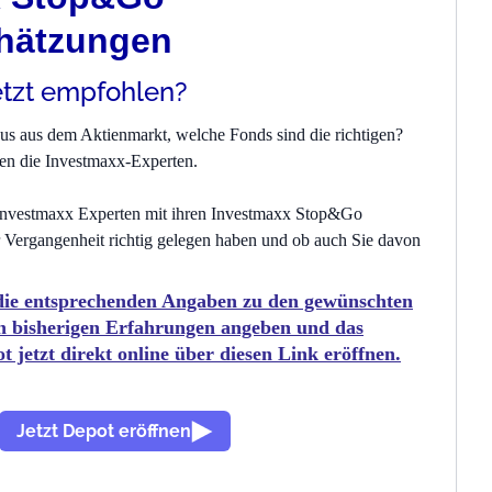
hätzungen
etzt empfohlen?
aus aus dem Aktienmarkt, welche Fonds sind die richtigen?
en die Investmaxx-Experten.
e Investmaxx Experten mit ihren Investmaxx Stop&Go
 Vergangenheit richtig gelegen haben und ob auch Sie davon
 die entsprechenden Angaben zu den gewünschten
n bisherigen Erfahrungen angeben und das
jetzt direkt online über diesen Link eröffnen.
Jetzt Depot eröffnen