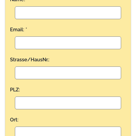
Email: *
Strasse/HausNr.:
PLZ:
Ort: