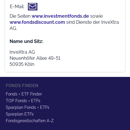
E-Mail:
Die Seiten
www.investmentfonds.de
sowie
www.fondsdiscount.com
sind Dienste der InveXtra
AG.
Name und Sitz:
InveXtra AG
Neuenhöfer Allee 49-51
50935 Köln
FONDS FINDEN
Fonds + ETF Finder
TOP Fonds + ETFs
Sparplan Fonds + ETFs
Sparplan ETFs
Fondsgesellschaften A-Z