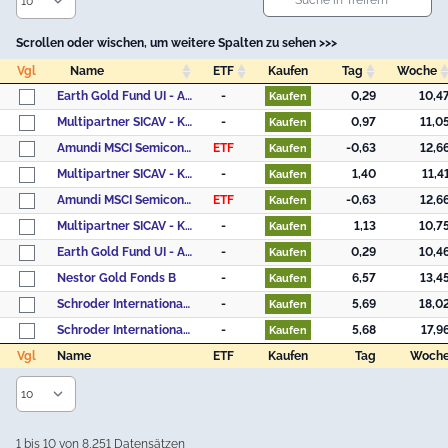
Scrollen oder wischen, um weitere Spalten zu sehen >>>
Vgl
Name
ETF
Kaufen
Tag
Woche
Vgl
Name
ETF
Kaufen
Tag
Woche
Earth Gold Fund UI - Anteilklasse (EUR I)
-
0,29
10,4
Kaufen
Multipartner SICAV - Konwave Gold Equity Fund B USD
-
0,97
11,0
Kaufen
Amundi MSCI Semiconductors UCITS ETF Acc
ETF
-0,63
12,6
Kaufen
Multipartner SICAV - Konwave Gold Equity Fund B CHF
-
1,40
11,4
Kaufen
Amundi MSCI Semiconductors UCITS ETF Dist
ETF
-0,63
12,6
Kaufen
Multipartner SICAV - Konwave Gold Equity Fund B EUR
-
1,13
10,7
Kaufen
Earth Gold Fund UI - Anteilklasse (EUR R)
-
0,29
10,4
Kaufen
Nestor Gold Fonds B
-
6,57
13,4
Kaufen
Schroder International Selection Fund Global Gold A Accumulation USD
-
5,69
18,0
Kaufen
Schroder International Selection Fund Global Gold A Accumulation EUR Hedged
-
5,68
17,9
Kaufen
Vgl
Name
ETF
Kaufen
Tag
Woch
Vgl
Name
ETF
Kaufen
Tag
Woch
1 bis 10 von 8,251 Datensätzen