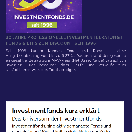
30 JAHRE PROFESSIONELLE INVESTMENTBERATUNG |
FONDS & ETFS ZUM DISCOUNT SEIT 1996:
Seit 1996 kaufen Kunden Fonds mit Rabatt – ohne
Ausgabeaufschlag von bis zu 6,27 %. Dadurch wird der gesamte
eingezahlte Betrag zum NAV-Preis (Net Asset Value) tatsächlich
investiert. Dies bedeutet, dass Käufe und Verkäufe zum
tatsächlichen Wert des Fonds erfolgen.