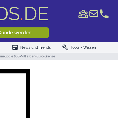
DS
.
DE
e WKN/ISIN
Kunde werden
newspaper
build
s
News und Trends
Tools + Wissen
rneut die 100-Milliarden-Euro-Grenze