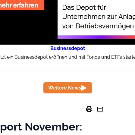
Businessdepot
tzt ein Businessdepot eröffnen und mit Fonds und ETFs start
Weitere News
print
mail
port November: