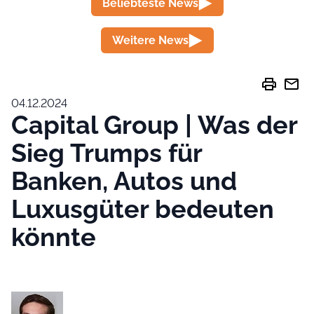
Beliebteste News
Weitere News
print
mail
04.12.2024
Capital Group | Was der
Sieg Trumps für
Banken, Autos und
Luxusgüter bedeuten
könnte