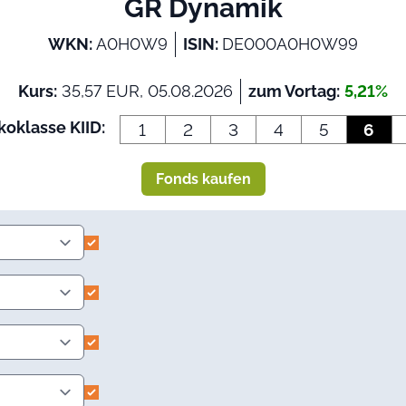
GR Dynamik
WKN:
A0H0W9
ISIN:
DE000A0H0W99
Kurs:
35,57 EUR, 05.08.2026
zum Vortag:
5,21%
koklasse KIID:
1
2
3
4
5
6
Fonds kaufen