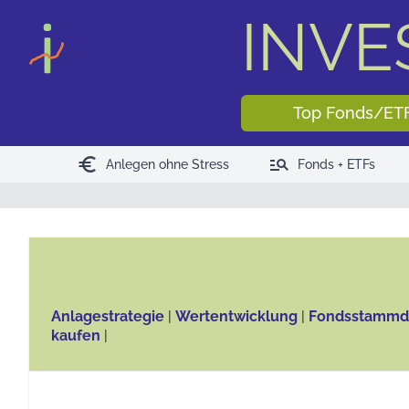
INV
Top Fonds/ET
euro
manage_search
Anlegen ohne Stress
Fonds + ETFs
Anlagestrategie
|
Wertentwicklung
|
Fondsstammd
kaufen
|