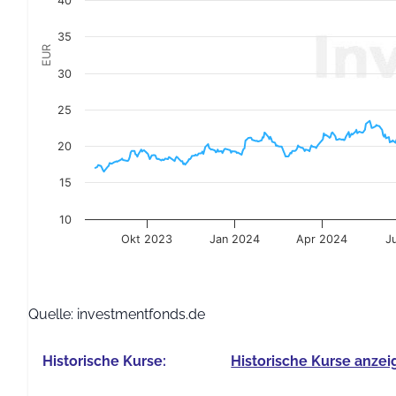
40
35
EUR
30
25
20
15
10
Okt 2023
Jan 2024
Apr 2024
J
End of interactive chart.
Quelle: investmentfonds.de
Historische Kurse:
Historische Kurse anzei