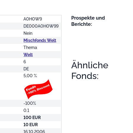
Prospekte und
A0H0W9
Berichte:
DE000A0H0W99
Nein
Mischfonds Welt
Thema
Welt
6
Ähnliche
DE
Fonds:
5,00 %
-100%
0.1
100 EUR
10 EUR
16.10.2006