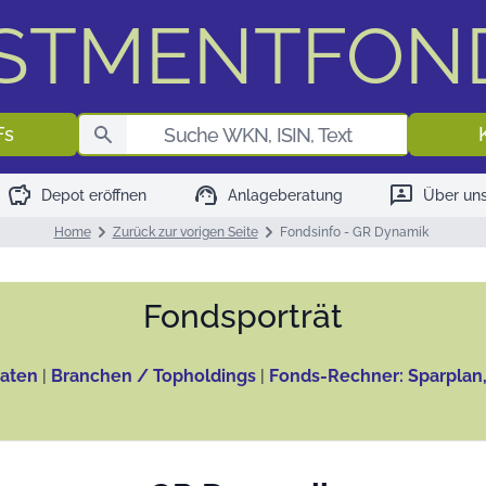
ESTMENTFON
Fondssuch
Fs
savings
support_agent
3p
Depot eröffnen
Anlageberatung
Über un
Home
Zurück zur vorigen Seite
Fondsinfo - GR Dynamik
Fonds­porträt
aten
|
Branchen / Topholdings
|
Fonds-Rechner: Sparplan