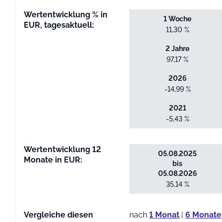
Wertentwicklung % in
1 Woche
EUR, tagesaktuell:
11,30 %
2 Jahre
97,17 %
2026
-14,99 %
2021
-5,43 %
Wertentwicklung 12
05.08.2025
Monate in EUR:
bis
05.08.2026
35,14 %
Vergleiche diesen
nach
1 Monat
|
6 Monate