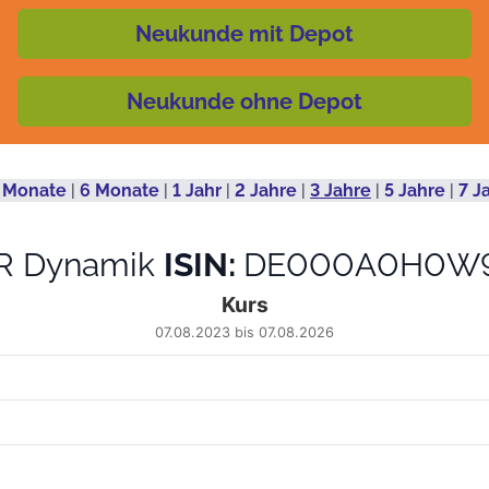
Neukunde mit Depot
Neukunde ohne Depot
 Monate
|
6 Monate
|
1 Jahr
|
2 Jahre
|
3 Jahre
|
5 Jahre
|
7 J
R Dynamik
ISIN:
DE000A0H0W
Kurs
07.08.2023 bis 07.08.2026
 from 2023-08-08 00:00:00 to 2026-08-05 00:00:00.
6.53 to 51.64.