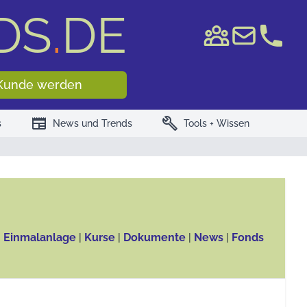
DS
.
DE
e WKN/ISIN
Kunde werden
newspaper
build
s
News und Trends
Tools + Wissen
, Einmalanlage
|
Kurse
|
Dokumente
|
News
|
Fonds