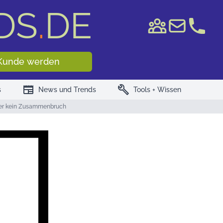
DS
.
DE
e WKN/ISIN
Kunde werden
newspaper
build
s
News und Trends
Tools + Wissen
ber kein Zusammenbruch