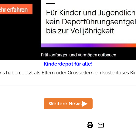
Kinderdepot für alle!
ins haben: Jetzt als Eltern oder Grosseltern ein kostenloses K
Weitere News
print
mail