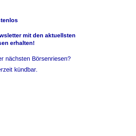
stenlos
sletter mit den aktuellsten
en erhalten!
der nächsten Börsenriesen?
erzeit kündbar.