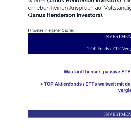
wieder
(Janus Henderson Investors)
. D
erheben keinen Anspruch auf Vollständig
(Janus Henderson Investors)
.
Hinweise in eigener Sache:
INVESTME
TOP Fonds / ETF Vergl
Was läuft besser: passive ETF
> TOP
Aktienfonds / ETFs
weltweit mit d
vergl
INVESTME