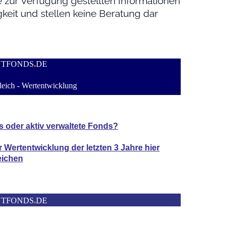
ie zur Verfügung gestellten Informationen
keit und stellen keine Beratung dar
NTFONDS
.
DE
eich - Wertentwicklung
s oder aktiv verwaltete Fonds?
er Wertentwicklung der
letzten 3 Jahre hier
eichen
NTFONDS
.
DE