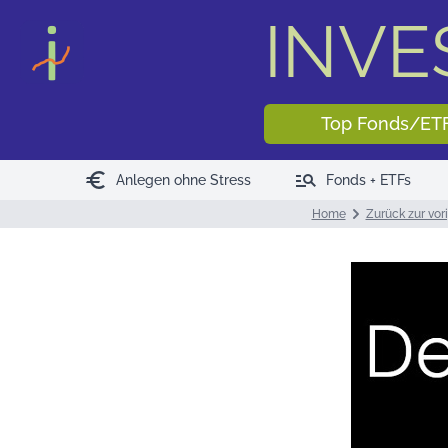
INV
Top Fonds/ET
euro
manage_search
Anlegen ohne Stress
Fonds + ETFs
Home
Zurück zur vor