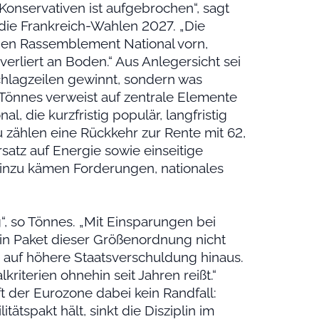
onservativen ist aufgebrochen“, sagt
die Frankreich-Wahlen 2027. „Die
hen Rassemblement National vorn,
 verliert an Boden.“ Aus Anlegersicht sei
chlagzeilen gewinnt, sondern was
. Tönnes verweist auf zentrale Elemente
 die kurzfristig populär, langfristig
u zählen eine Rückkehr zur Rente mit 62,
satz auf Energie sowie einseitige
inzu kämen Forderungen, nationales
“, so Tönnes. „Mit Einsparungen bei
ein Paket dieser Größenordnung nicht
es auf höhere Staatsverschuldung hinaus.
riterien ohnehin seit Jahren reißt.“
ft der Eurozone dabei kein Randfall:
tätspakt hält, sinkt die Disziplin im