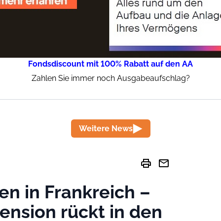
Fondsdiscount mit 100% Rabatt auf den AA
Zahlen Sie immer noch Ausgabeaufschlag?
Weitere News
print
mail
n in Frankreich –
ension rückt in den