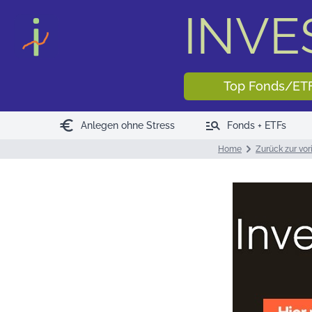
INV
Top Fonds/ET
euro
manage_search
Anlegen ohne Stress
Fonds + ETFs
Home
Zurück zur vor