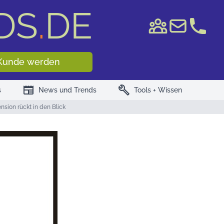
DS
.
DE
e WKN/ISIN
Kunde werden
newspaper
build
s
News und Trends
Tools + Wissen
sion rückt in den Blick