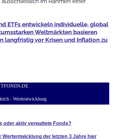
ausschließlich im Rahmen einer
nd ETFs entwickeln individuelle, global
chstumsstarken Weltmärkten basieren
langfristig vor Krisen und Inflation zu
NTFONDS
.
DE
eich - Wertentwicklung
s oder aktiv verwaltete Fonds?
er Wertentwicklung der
letzten 3 Jahre hier