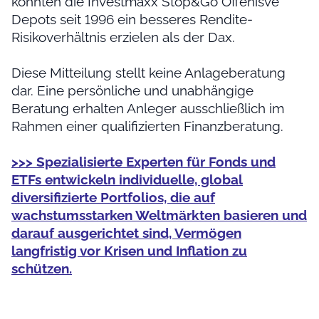
konnten die Investmaxx Stop&Go Offenisve
Depots seit 1996 ein besseres Rendite-
Risikoverhältnis erzielen als der Dax.
Diese Mitteilung stellt keine Anlageberatung
dar. Eine persönliche und unabhängige
Beratung erhalten Anleger ausschließlich im
Rahmen einer qualifizierten Finanzberatung.
>>> Spezialisierte Experten für Fonds und
ETFs entwickeln individuelle, global
diversifizierte Portfolios, die auf
wachstumsstarken Weltmärkten basieren und
darauf ausgerichtet sind, Vermögen
langfristig vor Krisen und Inflation zu
schützen.