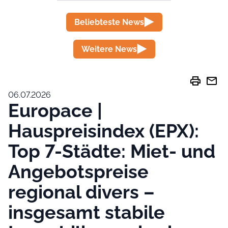
Beliebteste News
Weitere News
print
mail
06.07.2026
Europace |
Hauspreisindex (EPX):
Top 7-Städte: Miet- und
Angebotspreise
regional divers –
insgesamt stabile