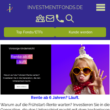
INVESTMENTFONDS
.
DE
Top Fonds/ETFs
Kunde werden
Rente ab 6 Jahren? Läuft.
Warum auf die Frühstart-Rente warten? Investieren Sie in die
Generation, die den Unterschied macht mit dem kostenlosen