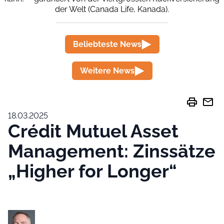
der Welt (Canada Life, Kanada).
Beliebteste News
Weitere News
print
mail
18.03.2025
Crédit Mutuel Asset
Management: Zinssätze
„Higher for Longer“