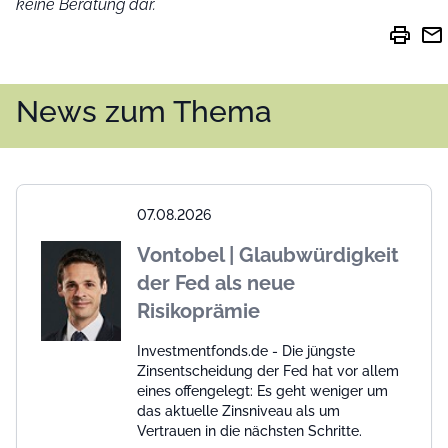
keine Beratung dar.
print
mail
News zum Thema
07.08.2026
Vontobel | Glaubwürdigkeit
der Fed als neue
Risikoprämie
Investmentfonds.de - Die jüngste
Zinsentscheidung der Fed hat vor allem
eines offengelegt: Es geht weniger um
das aktuelle Zinsniveau als um
Vertrauen in die nächsten Schritte.