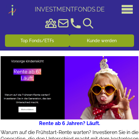
INVESTMENTFONDS
.
DE
Top Fonds/ETFs
Kunde werden
Rente ab 6 Jahren? Läuft.
Warum auf die Frühstart-Rente warten? Investieren Sie in die
Generation, die den Unterschied macht mit dem kostenlosen