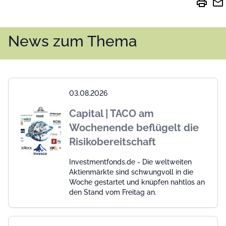
print
mail
News zum Thema
03.08.2026
Capital | TACO am
Wochenende beflügelt die
Risikobereitschaft
Investmentfonds.de - Die weltweiten
Aktienmärkte sind schwungvoll in die
Woche gestartet und knüpfen nahtlos an
den Stand vom Freitag an.