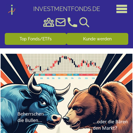
INVESTMENTFONDS
.
DE
Top Fonds/ETFs
Kunde werden