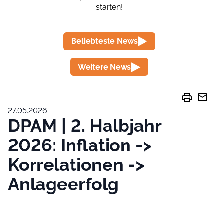
starten!
Beliebteste News
Weitere News
print
mail
27.05.2026
DPAM | 2. Halbjahr
2026: Inflation ->
Korrelationen ->
Anlageerfolg