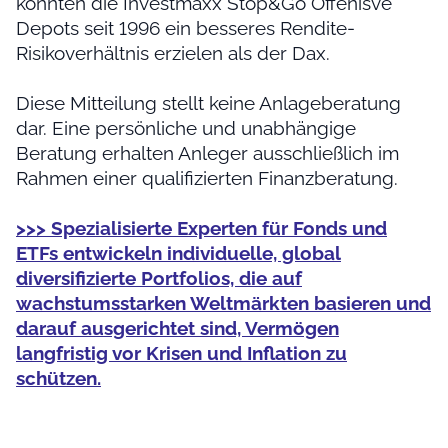
konnten die Investmaxx Stop&Go Offenisve
Depots seit 1996 ein besseres Rendite-
Risikoverhältnis erzielen als der Dax.
Diese Mitteilung stellt keine Anlageberatung
dar. Eine persönliche und unabhängige
Beratung erhalten Anleger ausschließlich im
Rahmen einer qualifizierten Finanzberatung.
>>> Spezialisierte Experten für Fonds und
ETFs entwickeln individuelle, global
diversifizierte Portfolios, die auf
wachstumsstarken Weltmärkten basieren und
darauf ausgerichtet sind, Vermögen
langfristig vor Krisen und Inflation zu
schützen.