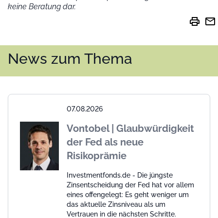
keine Beratung dar.
print
mail
News zum Thema
07.08.2026
Vontobel | Glaubwürdigkeit
der Fed als neue
Risikoprämie
Investmentfonds.de - Die jüngste
Zinsentscheidung der Fed hat vor allem
eines offengelegt: Es geht weniger um
das aktuelle Zinsniveau als um
Vertrauen in die nächsten Schritte.