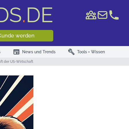
DS
.
DE
e WKN/ISIN
Kunde werden
newspaper
build
s
News und Trends
Tools + Wissen
ft der US-Wirtschaft