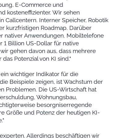
rbung, E-Commerce und
d kosteneffizienter. Wir sehen
Callcentern. Interner Speicher, Robotik
er kurzfristigen Roadmap. Darüber
er nativer Anwendungen. Mobiltelefone
1 Billion US-Dollar für native
wir gehen davon aus, dass mehrere
 das Potenzial von KI sind."
in wichtiger Indikator für die
die Beispiele zeigen, ist Wachstum der
hen Problemen. Die US-Wirtschaft hat
 Verschuldung, Wohnungsbau,
echtigterweise besorgniserregende
ere Größe und Potenz der heutigen KI-
."
sexperten. Allerdings beschäftigen wir