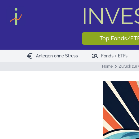
INV
Top Fonds/ET
euro
manage_search
Anlegen ohne Stress
Fonds + ETFs
Home
Zurück zur 