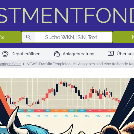
ESTMENTFON
Fondssuch
Fs
savings
support_agent
3p
Depot eröffnen
Anlageberatung
Über un
vorigen Seite
NEWS: Franklin Templeton | KI-Ausgaben sind eine treibende Kra