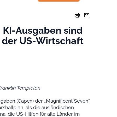
print
mail
| KI-Ausgaben sind
t der US-Wirtschaft
Franklin Templeton
usgaben (Capex) der „Magnificent Seven“
rshallplan, als die ausländischen
ina, die US-Hilfen für alle Länder im