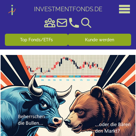
INVESTMENTFONDS
.
DE
Top Fonds/ETFs
Kunde werden