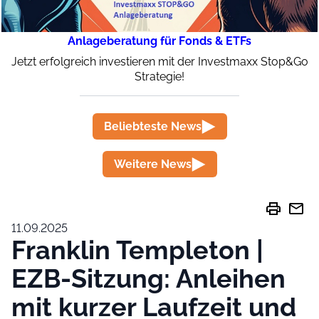
Anlageberatung für Fonds & ETFs
Jetzt erfolgreich investieren mit der Investmaxx Stop&Go
Strategie!
Beliebteste News
Weitere News
print
mail
11.09.2025
Franklin Templeton |
EZB-Sitzung: Anleihen
mit kurzer Laufzeit und