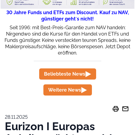
30 Jahre Funds und ETFs zum Discount. Kauf zu NAV,
günstiger geht´s nicht!
Seit 1996: mit Best-Preis-Garantie zum NAV handeln:
Nirgendwo sind die Kurse für den Handel von ETFs und
Funds günstiger. Keine versteckten teuren Spreads, keine
Maklerpreisaufschläge, keine Börsenspesen. Jetzt Depot
eröffnen.
Beliebteste News
Weitere News
print
mail
28.11.2025
Eurizon I Europas