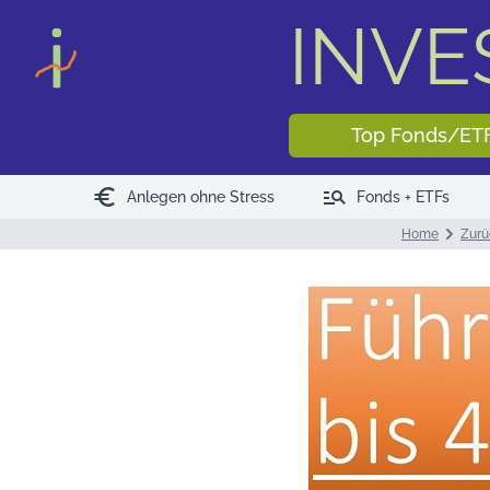
INV
Top Fonds/ET
euro
manage_search
Anlegen ohne Stress
Fonds + ETFs
Home
Zurü