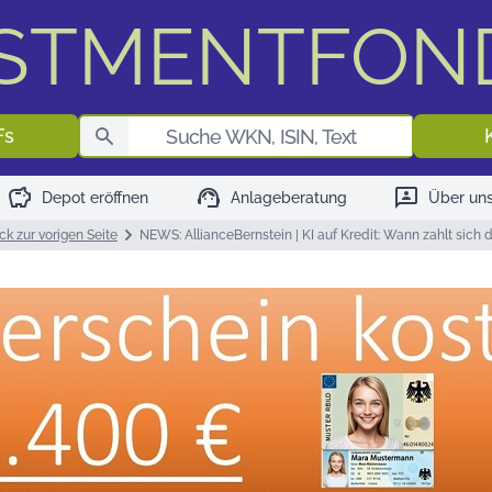
ESTMENTFON
Fondssuch
Fs
savings
support_agent
3p
Depot eröffnen
Anlageberatung
Über un
ck zur vorigen Seite
NEWS: AllianceBernstein | KI auf Kredit: Wann zahlt sich