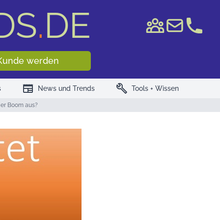
DS
.
DE
e WKN/ISIN
Kunde werden
newspaper
build
s
News und Trends
Tools + Wissen
 der Boom aus?