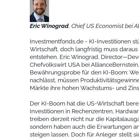
Eric Winograd
, Chief US Economist bei A
Investmentfonds.de - KI-Investitionen s
Wirtschaft, doch langfristig muss daraus
entstehen. Eric Winograd, Director—De
Chefvolkswirt USA bei AllianceBernstein
Bewährungsprobe für den KI-Boom: Wen
nachlässt, müssen Produktivitätsgewinn
Märkte ihre hohen Wachstums- und Zin
Der KI-Boom hat die US-Wirtschaft berei
Investitionen in Rechenzentren, Hardware
treiben derzeit nicht nur die Kapitala
sondern haben auch die Erwartungen an
steigen lassen. Doch für Anleger stellt